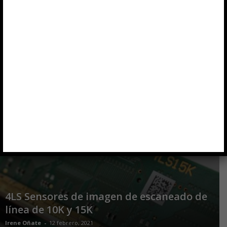
integrada
Irene Oñate
-
14 septiembre, 2021
Sensor de imagen de 1 mm² para digicam
Alvaro Llorente
-
6 julio, 2021
4LS Sensores de imagen de escaneado de
línea de 10K y 15K
Irene Oñate
-
12 febrero, 2021