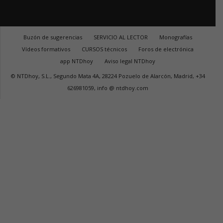
Buzón de sugerencias
SERVICIO AL LECTOR
Monografías
Vídeos formativos
CURSOS técnicos
Foros de electrónica
app NTDhoy
Aviso legal NTDhoy
© NTDhoy, S.L., Segundo Mata 4A, 28224 Pozuelo de Alarcón, Madrid, +34
626981059, info @ ntdhoy.com