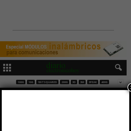
100G
10G
1BITSQUARED
200G
3D
3M
3PEAK
400G
NanEyeC Módulos de cámara digital