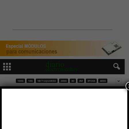
100G
10G
1BITSQUARED
200G
3D
3M
3PEAK
400G
Memorias EEPROM I2C GD24CL con ECC y