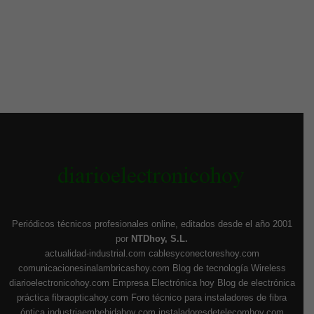
Periódicos técnicos profesionales online, editados desde el año 2001
por
NTDhoy, S.L.
actualidad-industrial.com
cablesyconectoreshoy.com
comunicacionesinalambricashoy.com
Blog de tecnología Wireless
diarioelectronicohoy.com
Empresa Electrónica hoy
Blog de electrónica
práctica
fibraopticahoy.com
Foro técnico para instaladores de fibra
óptica
industriaembebidahoy.com
instaladoresdetelecomhoy.com