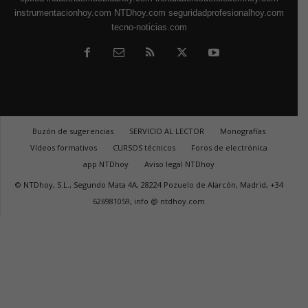
instrumentacionhoy.com
NTDhoy.com
seguridadprofesionalhoy.com
tecno-noticias.com
Buzón de sugerencias
SERVICIO AL LECTOR
Monografías
Vídeos formativos
CURSOS técnicos
Foros de electrónica
app NTDhoy
Aviso legal NTDhoy
© NTDhoy, S.L., Segundo Mata 4A, 28224 Pozuelo de Alarcón, Madrid, +34
626981059, info @ ntdhoy.com