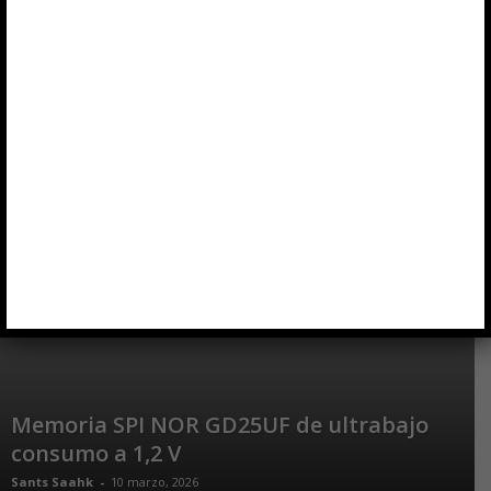
bajo consumo
Vela Lezuela
-
6 julio, 2026
Memoria DDR4 16GB DDR4-X1 tolerante a
radiación
Maria Camara
-
23 marzo, 2026
Memoria SPI NOR GD25UF de ultrabajo
consumo a 1,2 V
Sants Saahk
-
10 marzo, 2026