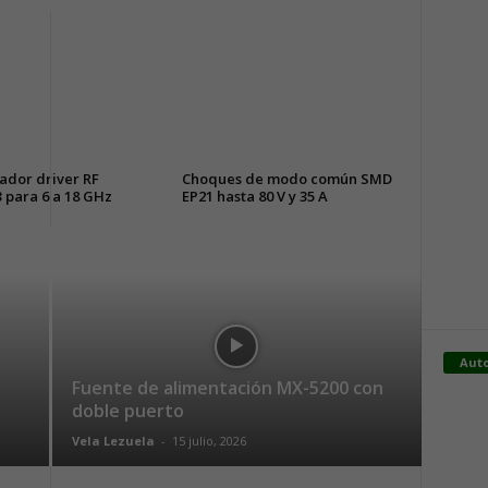
ador driver RF
Choques de modo común SMD
 para 6 a 18 GHz
EP21 hasta 80 V y 35 A
Aut
Fuente de alimentación MX-5200 con
doble puerto
Vela Lezuela
-
15 julio, 2026