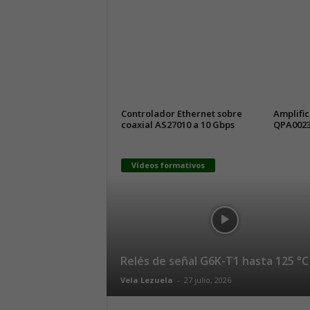
Controlador Ethernet sobre
Amplific
coaxial AS27010 a 10 Gbps
QPA0023
Vídeos formativos
Relés de señal G6K-T1 hasta 125 °C
Vela Lezuela
-
27 julio, 2026