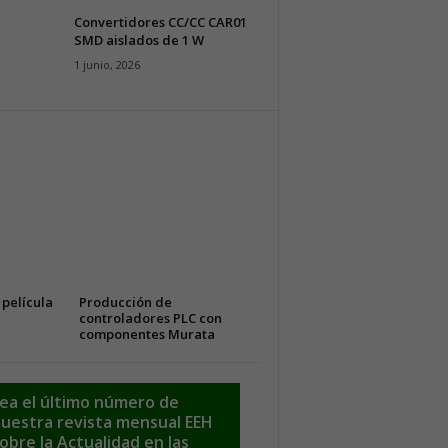
Convertidores CC/CC CAR01
SMD aislados de 1 W
1 junio, 2026
película
Producción de
controladores PLC con
componentes Murata
ea el último número de
uestra revista mensual EEH
obre la Actualidad en las