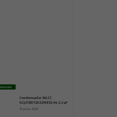
omoción
Condensador MLCC
GCJ21BD72A225KE02 de 2,2 µF
19 junio, 2026