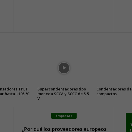
ensadores TPLT
Supercondensadores tipo
Condensadores de 
ar hasta +105 °C
moneda SCCA y SCCC de 5,5
compactos
V
Empresas
L
n
¿Por qué los proveedores europeos
s