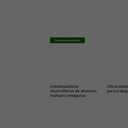
Condensadores
Condensadores
Ultracond
electrolíticos de aluminio
para trabaj
multipin compactos