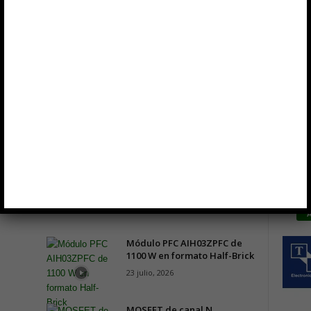
¿Cómo eliges al mejor socio d
fabricación electrónica para 
próximo producto?
e
 con 40
Interruptores antivandálicos 
Módulo PFC AIH03ZPFC de
1100 W en formato Half-Brick
23 julio, 2026
MOSFET de canal N