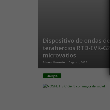
m
Dispositivo de ondas d
terahercios RTD-EVK-G2
microvatios
Alvaro Llorente
-
5 agosto, 2026
Energía