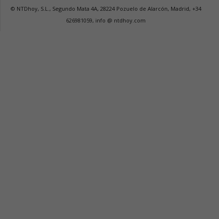
© NTDhoy, S.L., Segundo Mata 4A, 28224 Pozuelo de Alarcón, Madrid, +34
626981059, info @ ntdhoy.com