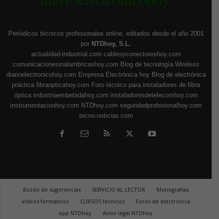
Periódicos técnicos profesionales online, editados desde el año 2001
por
NTDhoy, S.L.
actualidad-industrial.com
cablesyconectoreshoy.com
comunicacionesinalambricashoy.com
Blog de tecnología Wireless
diarioelectronicohoy.com
Empresa Electrónica hoy
Blog de electrónica
práctica
fibraopticahoy.com
Foro técnico para instaladores de fibra
óptica
industriaembebidahoy.com
instaladoresdetelecomhoy.com
instrumentacionhoy.com
NTDhoy.com
seguridadprofesionalhoy.com
tecno-noticias.com
Buzón de sugerencias
SERVICIO AL LECTOR
Monografías
Vídeos formativos
CURSOS técnicos
Foros de electrónica
app NTDhoy
Aviso legal NTDhoy