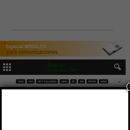
100G
10G
1BITSQUARED
200G
3D
3M
3PEAK
400G
Transceptor inteligente compatible con