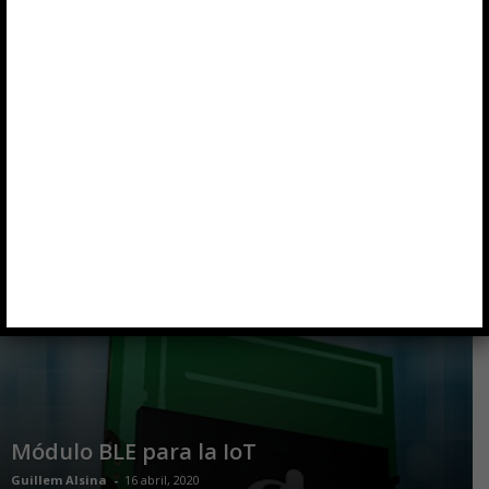
de alta densidad
Alvaro Llorente
-
7 julio, 2021
CMIC de alta tensión para control de
motores de 12 V
Alvaro Llorente
-
24 junio, 2020
Módulo BLE para la IoT
Guillem Alsina
-
16 abril, 2020