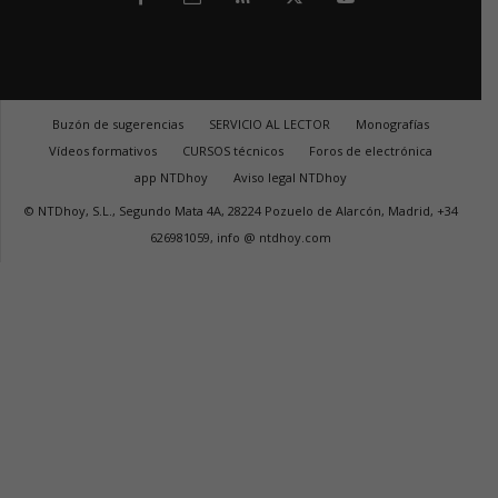
Buzón de sugerencias
SERVICIO AL LECTOR
Monografías
Vídeos formativos
CURSOS técnicos
Foros de electrónica
app NTDhoy
Aviso legal NTDhoy
© NTDhoy, S.L., Segundo Mata 4A, 28224 Pozuelo de Alarcón, Madrid, +34
626981059, info @ ntdhoy.com