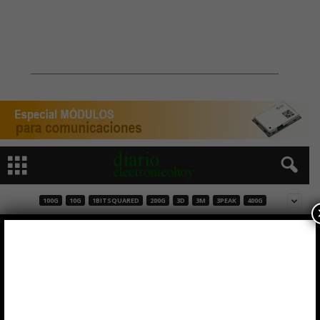
100G
10G
1BITSQUARED
200G
3D
3M
3PEAK
400G
ZVS Chipset para fuentes de alimentación