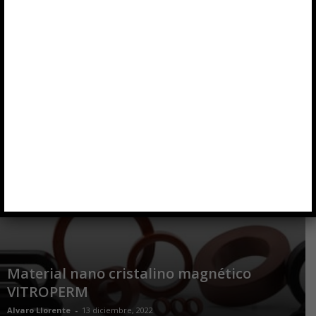
aplicaciones SiC
Maria Camara
-
11 junio, 2024
Tecnología patentada COMBICHOKE para
electrónica de potencia
Maria Camara
-
2 febrero, 2023
Material nano cristalino magnético
VITROPERM
Alvaro Llorente
-
13 diciembre, 2022