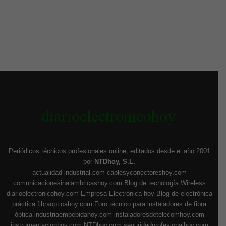
Periódicos técnicos profesionales online, editados desde el año 2001
por
NTDhoy, S.L.
actualidad-industrial.com
cablesyconectoreshoy.com
comunicacionesinalambricashoy.com
Blog de tecnología Wireless
diarioelectronicohoy.com
Empresa Electrónica hoy
Blog de electrónica
práctica
fibraopticahoy.com
Foro técnico para instaladores de fibra
óptica
industriaembebidahoy.com
instaladoresdetelecomhoy.com
instrumentacionhoy.com
NTDhoy.com
seguridadprofesionalhoy.com