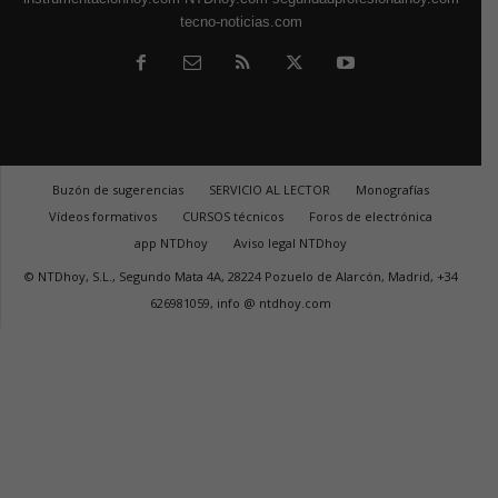
tecno-noticias.com
Buzón de sugerencias
SERVICIO AL LECTOR
Monografías
Vídeos formativos
CURSOS técnicos
Foros de electrónica
app NTDhoy
Aviso legal NTDhoy
© NTDhoy, S.L., Segundo Mata 4A, 28224 Pozuelo de Alarcón, Madrid, +34
626981059, info @ ntdhoy.com