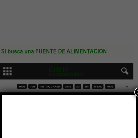
100G
10G
1BITSQUARED
200G
3D
3M
3PEAK
400G
T60403-F5046-X102 Transformador de
accionamiento de puerta para