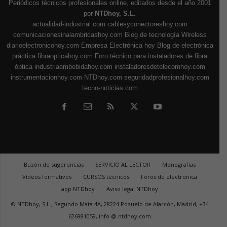
Periódicos técnicos profesionales online, editados desde el año 2001
por
NTDhoy, S.L.
actualidad-industrial.com
cablesyconectoreshoy.com
comunicacionesinalambricashoy.com
Blog de tecnología Wireless
diarioelectronicohoy.com
Empresa Electrónica hoy
Blog de electrónica
práctica
fibraopticahoy.com
Foro técnico para instaladores de fibra
óptica
industriaembebidahoy.com
instaladoresdetelecomhoy.com
instrumentacionhoy.com
NTDhoy.com
seguridadprofesionalhoy.com
tecno-noticias.com
Buzón de sugerencias
SERVICIO AL LECTOR
Monografías
Vídeos formativos
CURSOS técnicos
Foros de electrónica
app NTDhoy
Aviso legal NTDhoy
© NTDhoy, S.L., Segundo Mata 4A, 28224 Pozuelo de Alarcón, Madrid, +34
626981059, info @ ntdhoy.com