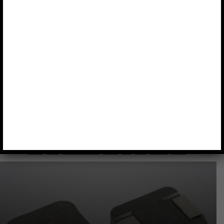
100G
10G
1BITSQUARED
200G
3D
3M
3PEAK
400G