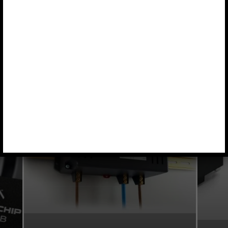
3D
3M
3PEAK
400G
4D SYSTEMS
4K
0
0