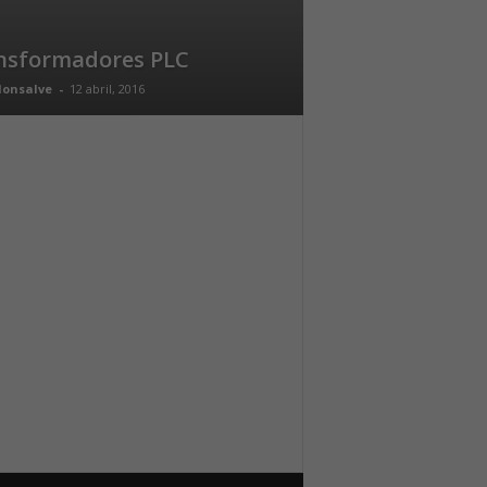
nsformadores PLC
Monsalve
-
12 abril, 2016