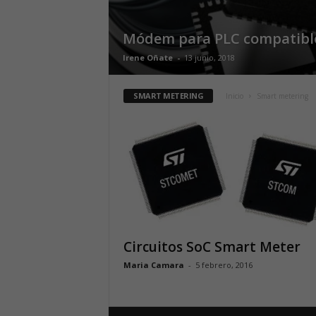
Módem para PLC compatibl
Irene Oñate
-
13 junio, 2018
SMART METERING
Inicio
Smart metering
Circuitos SoC Smart Meter
Maria Camara
-
5 febrero, 2016