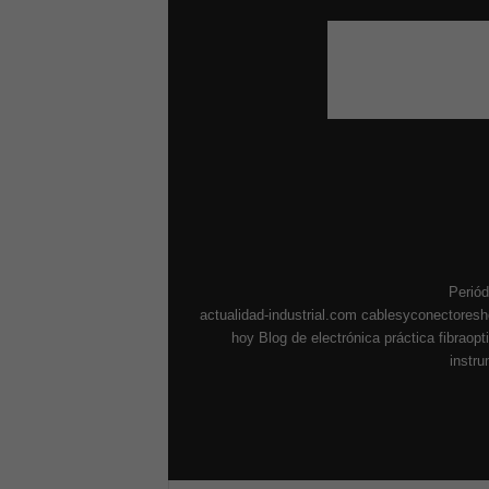
Periód
actualidad-industrial.com
cablesyconectores
hoy
Blog de electrónica práctica
fibraop
instr