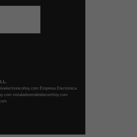
S.L.
arioelectronicohoy.com
Empresa Electrónica
oy.com
instaladoresdetelecomhoy.com
.com