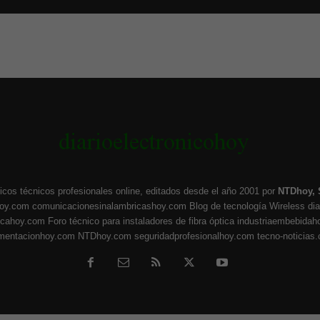
icos técnicos profesionales online, editados desde el año 2001 por
NTDhoy, 
hoy.com
comunicacionesinalambricashoy.com
Blog de tecnología Wireless
di
ticahoy.com
Foro técnico para instaladores de fibra óptica
industriaembebidah
umentacionhoy.com
NTDhoy.com
seguridadprofesionalhoy.com
tecno-noticias