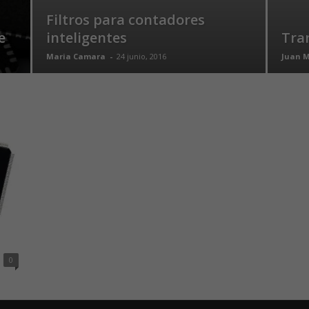
Filtros para contadores
e
inteligentes
Tra
Maria Camara
-
24 junio, 2016
Juan 
0