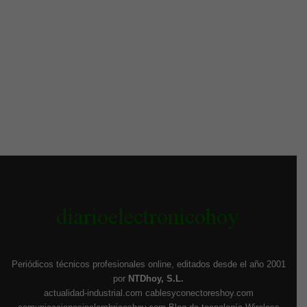
Periódicos técnicos profesionales online, editados desde el año 2001
por
NTDhoy, S.L.
actualidad-industrial.com
cablesyconectoreshoy.com