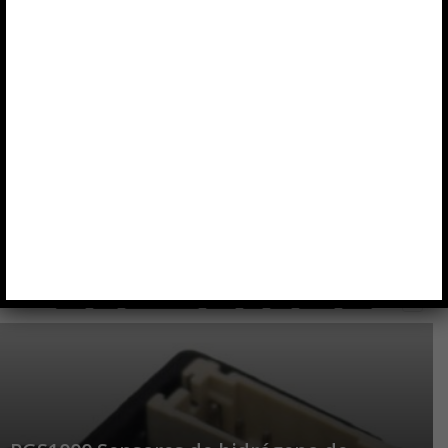
100G
10G
1BITSQUARED
200G
3D
3M
3PEAK
400G