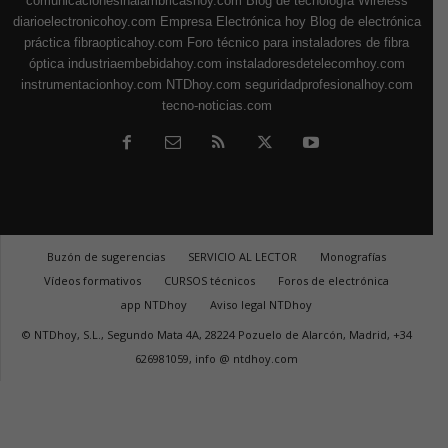
comunicacionesinalambricashoy.com
Blog de tecnología Wireless
diarioelectronicohoy.com
Empresa Electrónica hoy
Blog de electrónica
práctica
fibraopticahoy.com
Foro técnico para instaladores de fibra
óptica
industriaembebidahoy.com
instaladoresdetelecomhoy.com
instrumentacionhoy.com
NTDhoy.com
seguridadprofesionalhoy.com
tecno-noticias.com
Buzón de sugerencias
SERVICIO AL LECTOR
Monografías
Vídeos formativos
CURSOS técnicos
Foros de electrónica
app NTDhoy
Aviso legal NTDhoy
© NTDhoy, S.L., Segundo Mata 4A, 28224 Pozuelo de Alarcón, Madrid, +34
626981059, info @ ntdhoy.com