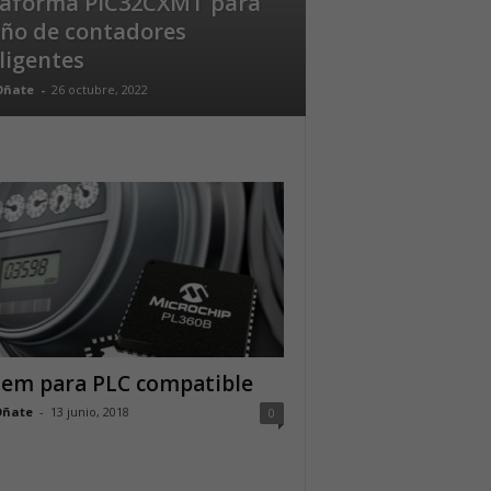
taforma PIC32CXMT para
eño de contadores
ligentes
Oñate
-
26 octubre, 2022
em para PLC compatible
Oñate
-
13 junio, 2018
0