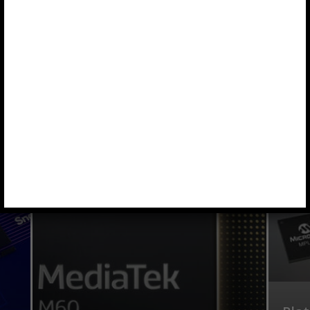
3D
3M
3PEAK
400G
4D SYSTEMS
4K
1
0