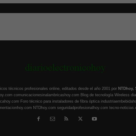
icos técnicos profesionales online, editados desde el año 2001 por
NTDhoy, 
hoy.com
comunicacionesinalambricashoy.com
Blog de tecnología Wireless
di
ticahoy.com
Foro técnico para instaladores de fibra óptica
industriaembebidah
umentacionhoy.com
NTDhoy.com
seguridadprofesionalhoy.com
tecno-noticias