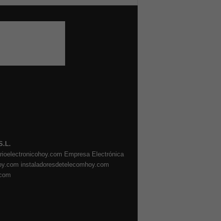
S.L.
arioelectronicohoy.com
Empresa Electrónica
oy.com
instaladoresdetelecomhoy.com
.com