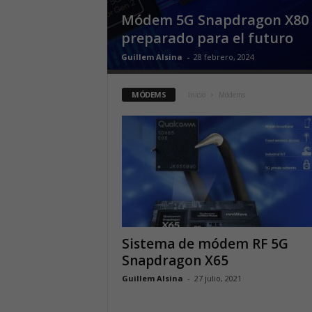
Módem 5G Snapdragon X80
preparado para el futuro
Guillem Alsina
-
28 febrero, 2024
MÓDEMS
Inicio
Módems
Sistema de módem RF 5G
Snapdragon X65
Guillem Alsina
-
27 julio, 2021