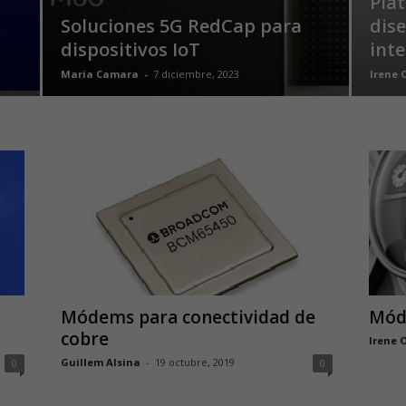
Pla
Soluciones 5G RedCap para
dis
dispositivos IoT
inte
Maria Camara
-
7 diciembre, 2023
Irene 
Módems para conectividad de
Mód
cobre
Irene 
Guillem Alsina
-
19 octubre, 2019
0
0