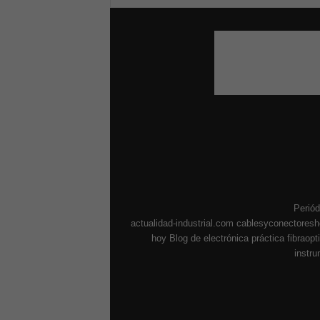
Periód
actualidad-industrial.com
cablesyconectores
hoy
Blog de electrónica práctica
fibraop
instr