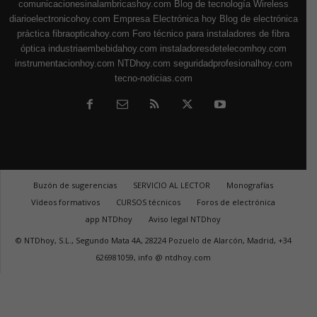
comunicacionesinalambricashoy.com
Blog de tecnología Wireless
diarioelectronicohoy.com
Empresa Electrónica hoy
Blog de electrónica
práctica
fibraopticahoy.com
Foro técnico para instaladores de fibra
óptica
industriaembebidahoy.com
instaladoresdetelecomhoy.com
instrumentacionhoy.com
NTDhoy.com
seguridadprofesionalhoy.com
tecno-noticias.com
Buzón de sugerencias
SERVICIO AL LECTOR
Monografías
Vídeos formativos
CURSOS técnicos
Foros de electrónica
app NTDhoy
Aviso legal NTDhoy
© NTDhoy, S.L., Segundo Mata 4A, 28224 Pozuelo de Alarcón, Madrid, +34
626981059, info @ ntdhoy.com