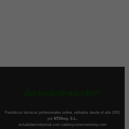
Periódicos técnicos profesionales online, editados desde el año 2001
por
NTDhoy, S.L.
actualidad-industrial.com
cablesyconectoreshoy.com