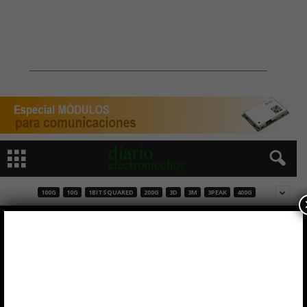
100G
10G
1BITSQUARED
200G
3D
3M
3PEAK
400G
Mango de soldadura MX-H9-MFH para