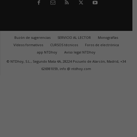
Buzón de sugerencias
SERVICIO AL LECTOR
Monografías
Vídeos formativos
CURSOS técnicos
Foros de electrónica
app NTDhoy
Aviso legal NTDhoy
© NTDhoy, S.L., Segundo Mata 4A, 28224 Pozuelo de Alarcón, Madrid, +34
626981059, info @ ntdhoy.com