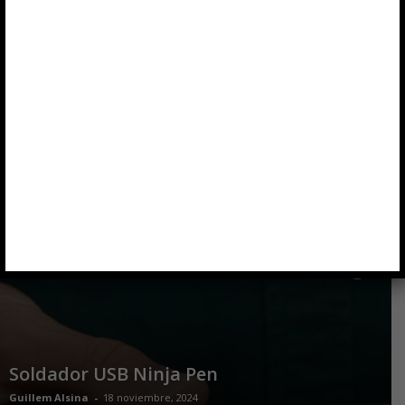
trabajar con microscopio
Sants Saahk
-
17 julio, 2026
Soldador inteligente HS-02
Guillem Alsina
-
29 noviembre, 2024
Soldador USB Ninja Pen
Guillem Alsina
-
18 noviembre, 2024