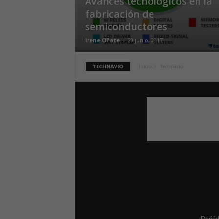
Avances tecnológicos en la
fabricación de
semiconductores
Irene Oñate
-
20 junio, 2017
TECHNAVIO
Inicio
Technavio
Periód