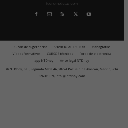
tecno-noticias.com
Buzón de sugerencias
SERVICIO AL LECTOR
Monografías
Vídeos formativos
CURSOS técnicos
Foros de electrónica
app NTDhoy
Aviso legal NTDhoy
© NTDhoy, S.L., Segundo Mata 4A, 28224 Pozuelo de Alarcón, Madrid, +34
626981059, info @ ntdhoy.com