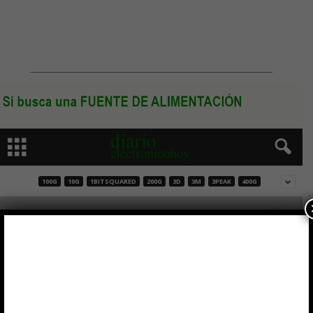
100G
10G
1BITSQUARED
200G
3D
3M
3PEAK
400G
Interfaz universal para sensores