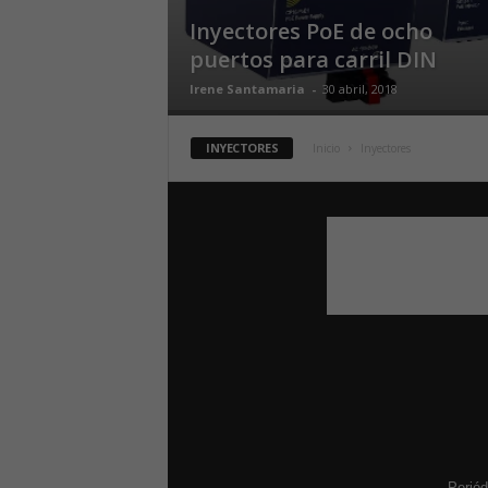
Inyectores PoE de ocho
puertos para carril DIN
Irene Santamaria
-
30 abril, 2018
INYECTORES
Inicio
Inyectores
Periód