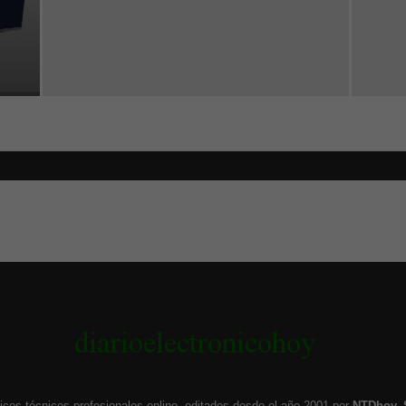
icos técnicos profesionales online, editados desde el año 2001 por
NTDhoy, 