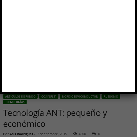
ARTÍCULOS DE FONDO
COSINUSSº
NORDIC SEMICONDUCTOR
RUTRONIK
TECNOLOGÍAS
Tecnología ANT: pequeño y
económico
Por
Asis Rodriguez
-
2 septiembre, 2015
4600
0