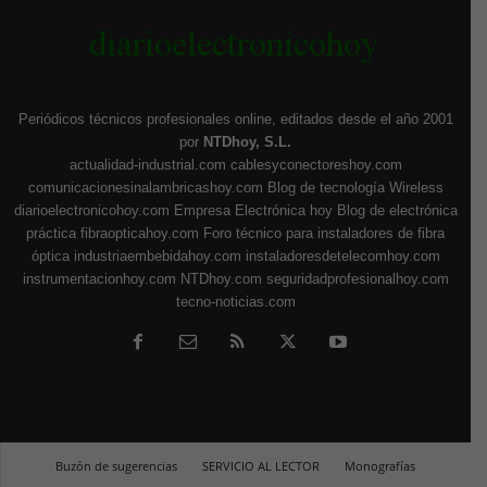
Periódicos técnicos profesionales online, editados desde el año 2001
por
NTDhoy, S.L.
actualidad-industrial.com
cablesyconectoreshoy.com
comunicacionesinalambricashoy.com
Blog de tecnología Wireless
diarioelectronicohoy.com
Empresa Electrónica hoy
Blog de electrónica
práctica
fibraopticahoy.com
Foro técnico para instaladores de fibra
óptica
industriaembebidahoy.com
instaladoresdetelecomhoy.com
instrumentacionhoy.com
NTDhoy.com
seguridadprofesionalhoy.com
tecno-noticias.com
Buzón de sugerencias
SERVICIO AL LECTOR
Monografías