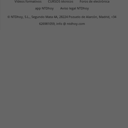
Vídeos formativos
CURSOS técnicos
Foros de electrónica
app NTDhoy
Aviso legal NTDhoy
© NTDhoy, S.L., Segundo Mata 4A, 28224 Pozuelo de Alarcón, Madrid, +34
626981059, info @ ntdhoy.com