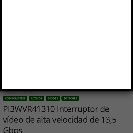
Inicio
Componentes
activos
PI3WVR41310 Interruptor de vídeo de alta
velocidad de 13,5 Gbps
COMPONENTES
ACTIVOS
DIODES
SWITCHES
PI3WVR41310 Interruptor de
vídeo de alta velocidad de 13,5
Gbps