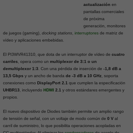
actualización
en
pantallas comerciales
de próxima
generación, monitores
de juegos (gaming),
docking stations
,
interruptores
de matriz de
vídeo y aplicaciones embebidas.
El PI3WVR41310, que dota de un interruptor de vídeo de
cuatro
carriles
, opera como un
multiplexor de 3:1 o un
demultiplexor 1:3
. Con una pérdida de inserción de
-1,8 dB a
13,5 Gbps
y un ancho de banda
de -3 dB a 10 GHz
, soporta
conexiones como
DisplayPort 2.1
que cumplen la especificación
UHBR13
, incluyendo
HDMI
2.1
y otros estándares emergentes y
propios.
El nuevo dispositivo de Diodes también permite un amplio rango
de tensión de señal, con un voltaje de modo común de
0 V
al
carril de suministro, lo que posibilita operaciones acopladas en
CC multiestándar. Al eliminar los
condensadores
de acoplo de