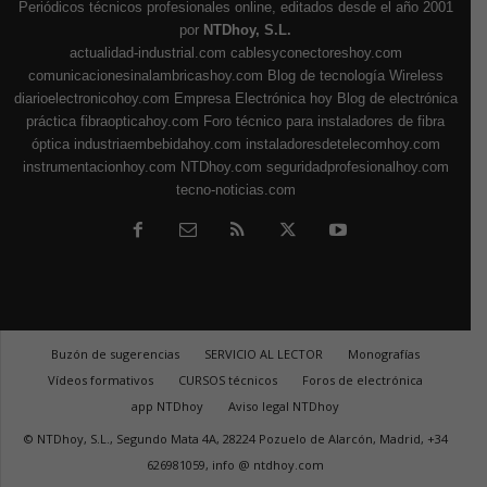
Periódicos técnicos profesionales online, editados desde el año 2001
por
NTDhoy, S.L.
actualidad-industrial.com
cablesyconectoreshoy.com
comunicacionesinalambricashoy.com
Blog de tecnología Wireless
diarioelectronicohoy.com
Empresa Electrónica hoy
Blog de electrónica
práctica
fibraopticahoy.com
Foro técnico para instaladores de fibra
óptica
industriaembebidahoy.com
instaladoresdetelecomhoy.com
instrumentacionhoy.com
NTDhoy.com
seguridadprofesionalhoy.com
tecno-noticias.com
Buzón de sugerencias
SERVICIO AL LECTOR
Monografías
Vídeos formativos
CURSOS técnicos
Foros de electrónica
app NTDhoy
Aviso legal NTDhoy
© NTDhoy, S.L., Segundo Mata 4A, 28224 Pozuelo de Alarcón, Madrid, +34
626981059, info @ ntdhoy.com