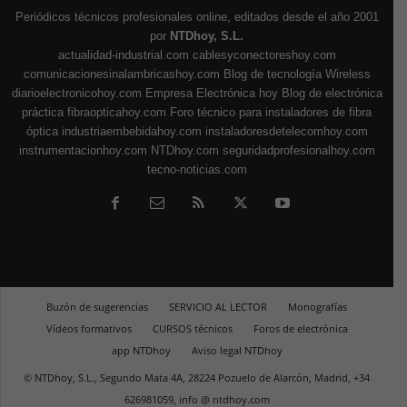
Periódicos técnicos profesionales online, editados desde el año 2001
por
NTDhoy, S.L.
actualidad-industrial.com
cablesyconectoreshoy.com
comunicacionesinalambricashoy.com
Blog de tecnología Wireless
diarioelectronicohoy.com
Empresa Electrónica hoy
Blog de electrónica
práctica
fibraopticahoy.com
Foro técnico para instaladores de fibra
óptica
industriaembebidahoy.com
instaladoresdetelecomhoy.com
instrumentacionhoy.com
NTDhoy.com
seguridadprofesionalhoy.com
tecno-noticias.com
Buzón de sugerencias
SERVICIO AL LECTOR
Monografías
Vídeos formativos
CURSOS técnicos
Foros de electrónica
app NTDhoy
Aviso legal NTDhoy
© NTDhoy, S.L., Segundo Mata 4A, 28224 Pozuelo de Alarcón, Madrid, +34
626981059, info @ ntdhoy.com