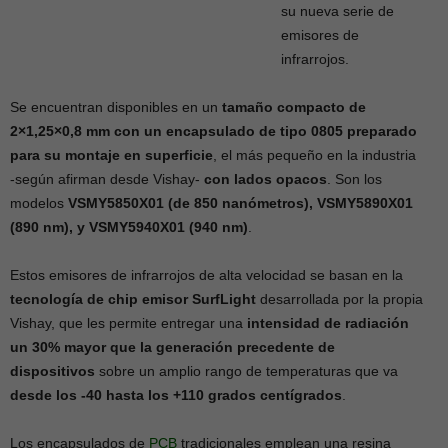
su nueva serie de
emisores de
infrarrojos.
Se encuentran disponibles en un
tamaño compacto de
2×1,25×0,8 mm con un encapsulado de tipo 0805 preparado
para su montaje en superficie
, el más pequeño en la industria
-según afirman desde Vishay-
con lados opacos
. Son los
modelos
VSMY5850X01 (de 850 nanómetros), VSMY5890X01
(890 nm), y VSMY5940X01 (940 nm)
.
Estos emisores de infrarrojos de alta velocidad se basan en la
tecnología de chip emisor SurfLight
desarrollada por la propia
Vishay, que les permite entregar una
intensidad de radiación
un 30% mayor que la generación precedente de
dispositivos
sobre un amplio rango de temperaturas que va
desde los -40 hasta los +110 grados centígrados
.
Los encapsulados de
PCB
tradicionales emplean una resina