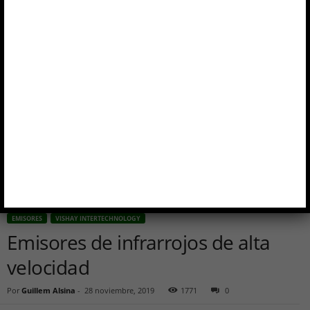
EMISORES
VISHAY INTERTECHNOLOGY
Emisores de infrarrojos de alta
velocidad
Por
Guillem Alsina
-
28 noviembre, 2019
1771
0