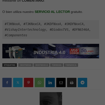
mediante un
COMENTARIO
.
O bien utiliza nuestro
SERVICIO AL LECTOR
gratuito.
#T3KNxxA, #T3KNxxCA, #3KDFNxxA, #3KDFNxxCA, 
#VishayIntertechnology, #DiodosTVS, #DFN6546A, 
#Componentes
ETIQUETAS
3KDFNXXA
3KDFNXXCA
T3KNXXA
T3KNXXCA