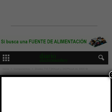
Inicio
Componentes
Diodos TVS T3KNxxA y 3KDFNxxA de 3000 W