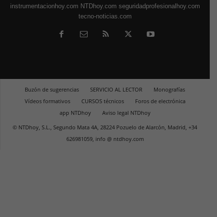
instrumentacionhoy.com
NTDhoy.com
seguridadprofesionalhoy.com
tecno-noticias.com
Buzón de sugerencias
SERVICIO AL LECTOR
Monografías
Vídeos formativos
CURSOS técnicos
Foros de electrónica
app NTDhoy
Aviso legal NTDhoy
© NTDhoy, S.L., Segundo Mata 4A, 28224 Pozuelo de Alarcón, Madrid, +34
626981059, info @ ntdhoy.com