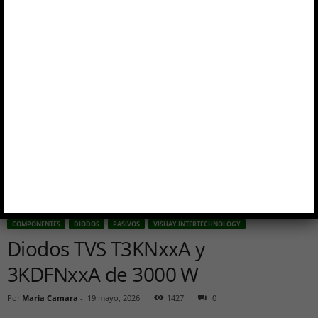
COMPONENTES
DIODOS
PASIVOS
VISHAY INTERTECHNOLOGY
Diodos TVS T3KNxxA y
3KDFNxxA de 3000 W
Por
Maria Camara
-
19 mayo, 2026
1427
0