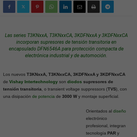
Las series T3KNxxA, T3KNxxCA, 3KDFNxxA y 3KDFNxxCA
incorporan
supresores de tensión
transitoria en
encapsulado DFN6546A para protección compacta de
electrónica
industrial
y de
automoción
.
Los nuevos
T3KNxxA, T3KNxxCA, 3KDFNxxA y 3KDFNxxCA
de
Vishay Intertechnology
son
diodos
supresores de
tensión transitoria
, o transient voltage suppressors (
TVS
), con
una disipación
de potencia
de
3000 W
y montaje superficial.
Orientados al
diseño
electrónico
profesional, integran
tecnología
PAR
y