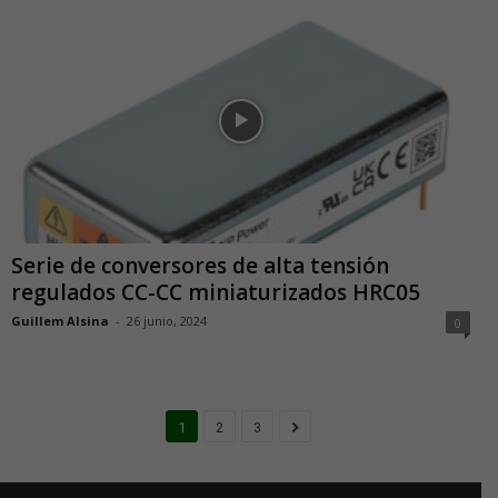
Serie de conversores de alta tensión
regulados CC-CC miniaturizados HRC05
Guillem Alsina
-
26 junio, 2024
0
1
2
3