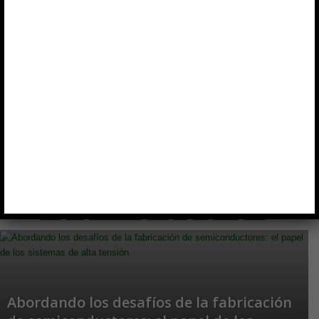
100G
10G
1BITSQUARED
200G
3D
3M
3PEAK
400G
Abordando los desafíos de la fabricación