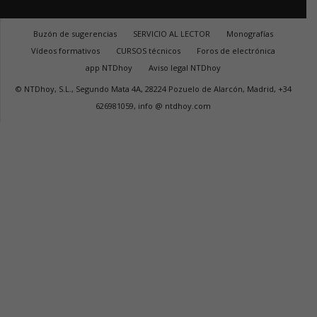
Buzón de sugerencias
SERVICIO AL LECTOR
Monografías
Vídeos formativos
CURSOS técnicos
Foros de electrónica
app NTDhoy
Aviso legal NTDhoy
© NTDhoy, S.L., Segundo Mata 4A, 28224 Pozuelo de Alarcón, Madrid, +34
626981059, info @ ntdhoy.com