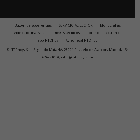
Buzón de sugerencias
SERVICIO AL LECTOR
Monografías
Vídeos formativos
CURSOS técnicos
Foros de electrónica
app NTDhoy
Aviso legal NTDhoy
© NTDhoy, S.L., Segundo Mata 4A, 28224 Pozuelo de Alarcón, Madrid, +34
626981059, info @ ntdhoy.com