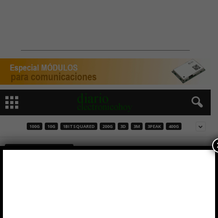
100G
10G
1BITSQUARED
200G
3D
3M
3PEAK
400G
REDTREE SOLUTIONS
Inicio
Redtree Solutions