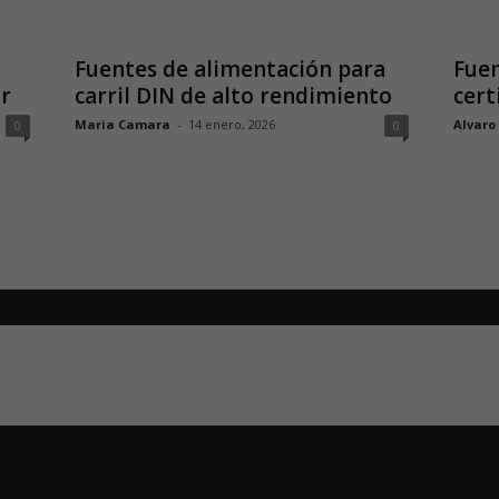
Fuentes de alimentación para
Fuen
or
carril DIN de alto rendimiento
cert
Maria Camara
-
14 enero, 2026
Alvaro
0
0