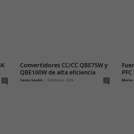
5K
Convertidores CC/CC QBE75W y
Fuen
QBE100W de alta eficiencia
PFC 
Sants Saahk
-
14 febrero, 2026
Maria
0
0