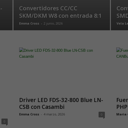
-
Convertidores CC/CC
Con
SKM/DKM W8 con entrada 8:1
SMD
Emma Cross
-
2 junio, 2026
Vela L
Driver LED FDS-32-800 Blue LN-
Fuen
CSB con Casambi
PHP
Emma Cross
-
4 marzo, 2026
Maria
0
0