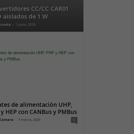
vertidores CC/CC CAR01
 aislados de 1 W
ezuela
-
1 junio, 2026
tes de alimentación UHP,
 y HEP con CANBus y PMBus
 Camara
-
3 marzo, 2026
0