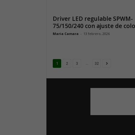
Driver LED regulable SPWM-
75/150/240 con ajuste de col
Maria Camara
-
13 febrero, 2026
...
1
2
3
32