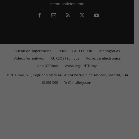
tecno-noticias.com
Buzón de sugerencias
SERVICIO AL LECTOR
Monografías
Vídeos formativos
CURSOS técnicos
Foros de electrónica
app NTDhoy
Aviso legal NTDhoy
© NTDhoy, S.L., Segundo Mata 4A, 28224 Pozuelo de Alarcón, Madrid, +34
626981059, info @ ntdhoy.com