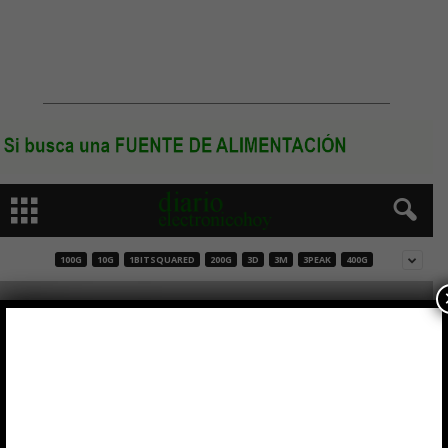
100G
10G
1BITSQUARED
200G
3D
3M
3PEAK
400G
Pantalla de iluminación OLED en cristal
flexible