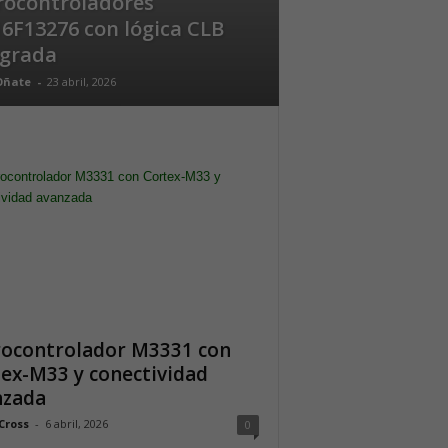
rocontroladores
16F13276 con lógica CLB
egrada
Oñate
-
23 abril, 2026
rocontrolador M3331 con
ex-M33 y conectividad
nzada
Cross
-
6 abril, 2026
0