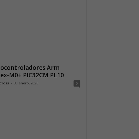
rocontroladores Arm
tex-M0+ PIC32CM PL10
Cross
-
30 enero, 2026
0