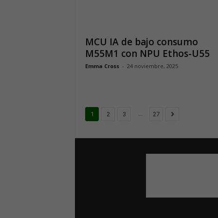
MCU IA de bajo consumo
M55M1 con NPU Ethos-U55
Emma Cross
-
24 noviembre, 2025
...
1
2
3
27