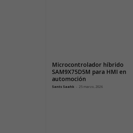
Microcontrolador híbrido
SAM9X75D5M para HMI en
automoción
Sants Saahk
-
25 marzo, 2026