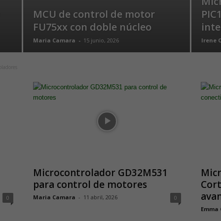
Mic
MCU de control de motor
PIC
FU75xx con doble núcleo
int
Maria Camara
-
15 junio, 2026
Irene 
oladores
Microcontrolador GD32M531
Mic
para control de motores
Cort
ava
Maria Camara
-
11 abril, 2026
0
0
Emma 