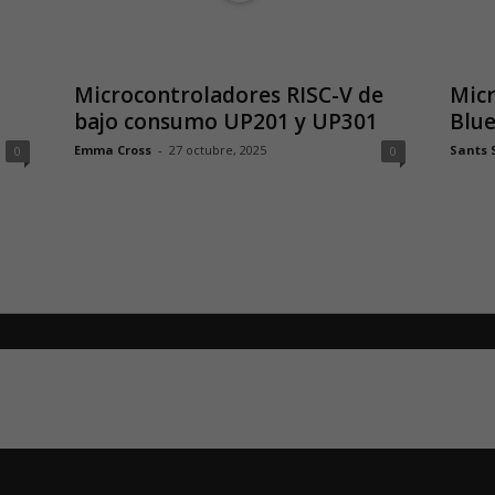
Microcontroladores RISC-V de
Micr
bajo consumo UP201 y UP301
Blue
Emma Cross
-
27 octubre, 2025
Sants 
0
0