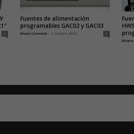
W
Fuentes de alimentación
Fuen
x1″
programables GAC02 y GAC03
HWS
pro
Alvaro Llorente
-
2 octubre, 2024
0
0
Alvaro