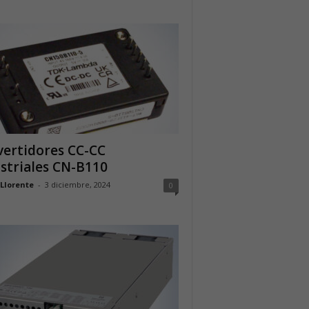
ertidores CC-CC
striales CN-B110
 Llorente
-
3 diciembre, 2024
0