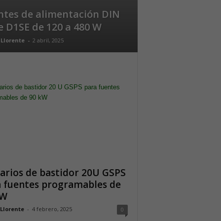
ntes de alimentación DIN
e D1SE de 120 a 480 W
 Llorente
-
2 abril, 2025
rios de bastidor 20U GSPS
 fuentes programables de
kW
 Llorente
-
4 febrero, 2025
0