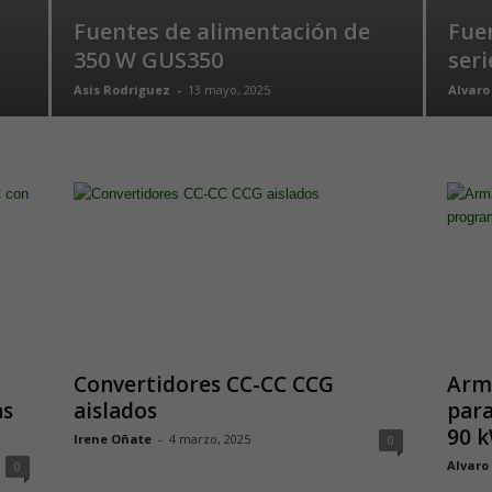
Fuentes de alimentación de
Fue
350 W GUS350
seri
Asis Rodriguez
-
13 mayo, 2025
Alvaro
Convertidores CC-CC CCG
Arma
as
aislados
para
90 
Irene Oñate
-
4 marzo, 2025
0
Alvaro
0