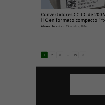
Convertidores CC-CC de 200 
i1C en formato compacto 1″
Alvaro Llorente
-
15 octubre, 2024
...
1
2
3
19