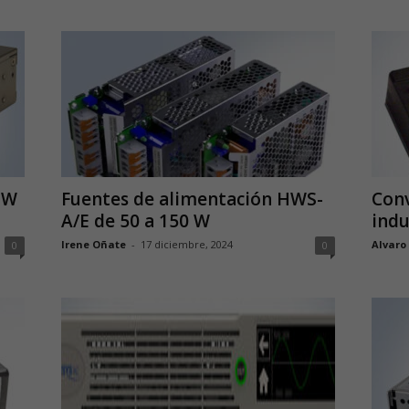
 W
Fuentes de alimentación HWS-
Conv
A/E de 50 a 150 W
indu
Irene Oñate
-
17 diciembre, 2024
Alvaro
0
0