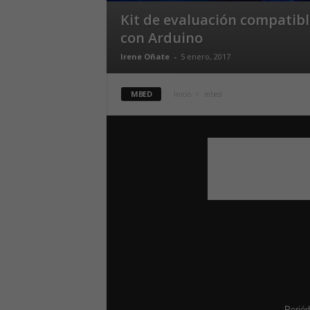
Kit de evaluación compatibl
con Arduino
Irene Oñate
-
5 enero, 2017
MBED
Inicio
mbed
Periód