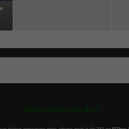
e
icos técnicos profesionales online, editados desde el año 2001 por
NTDhoy, 