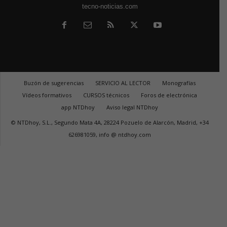
tecno-noticias.com
Buzón de sugerencias
SERVICIO AL LECTOR
Monografías
Vídeos formativos
CURSOS técnicos
Foros de electrónica
app NTDhoy
Aviso legal NTDhoy
© NTDhoy, S.L., Segundo Mata 4A, 28224 Pozuelo de Alarcón, Madrid, +34
626981059, info @ ntdhoy.com