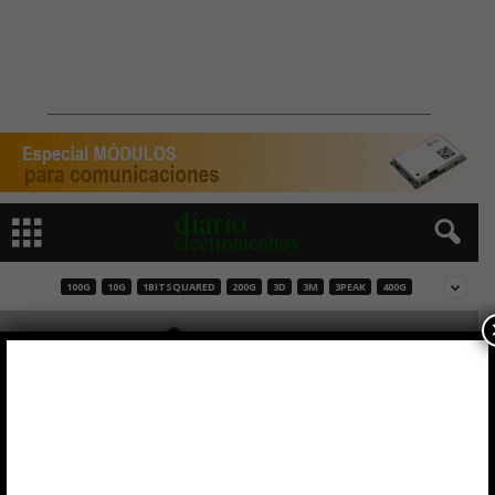
100G
10G
1BITSQUARED
200G
3D
3M
3PEAK
400G
Plataforma eCockpit para automoción