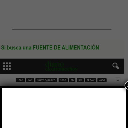
100G
10G
1BITSQUARED
200G
3D
3M
3PEAK
400G
Divisor de potencia WLKN-000 compacto