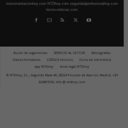
instrumentacionhoy.com
NTDhoy.com
seguridadprofesionalhoy.com
tecno-noticias.com
Buzón de sugerencias
SERVICIO AL LECTOR
Monografías
Vídeos formativos
CURSOS técnicos
Foros de electrónica
app NTDhoy
Aviso legal NTDhoy
© NTDhoy, S.L., Segundo Mata 4A, 28224 Pozuelo de Alarcón, Madrid, +34
626981059, info @ ntdhoy.com