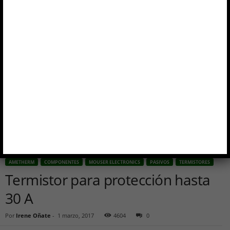
AMETHERM
COMPONENTES
MOUSER ELECTRONICS
PASIVOS
TERMISTORES
Termistor para protección hasta
30 A
Por
Irene Oñate
-
1 marzo, 2017
4604
0