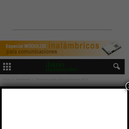
Inicio
Ametherm
Termistor para protección hasta 30 A