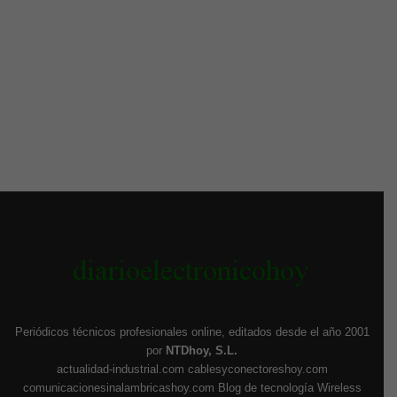
Periódicos técnicos profesionales online, editados desde el año 2001
por
NTDhoy, S.L.
actualidad-industrial.com
cablesyconectoreshoy.com
comunicacionesinalambricashoy.com
Blog de tecnología Wireless