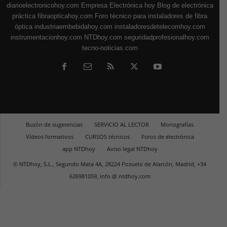
diarioelectronicohoy.com
Empresa Electrónica hoy
Blog de electrónica
práctica
fibraopticahoy.com
Foro técnico para instaladores de fibra
óptica
industriaembebidahoy.com
instaladoresdetelecomhoy.com
instrumentacionhoy.com
NTDhoy.com
seguridadprofesionalhoy.com
tecno-noticias.com
Buzón de sugerencias
SERVICIO AL LECTOR
Monografías
Vídeos formativos
CURSOS técnicos
Foros de electrónica
app NTDhoy
Aviso legal NTDhoy
© NTDhoy, S.L., Segundo Mata 4A, 28224 Pozuelo de Alarcón, Madrid, +34
626981059, info @ ntdhoy.com