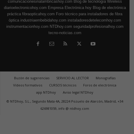
comunicacionesinalambricashoy.com
Blog de tecnología Wireless
diarioelectronicohoy.com
Empresa Electrónica hoy
Blog de electrónica
práctica
fibraopticahoy.com
Foro técnico para instaladores de fibra
óptica
industriaembebidahoy.com
instaladoresdetelecomhoy.com
instrumentacionhoy.com
NTDhoy.com
seguridadprofesionalhoy.com
tecno-noticias.com
Buzón de sugerencias
SERVICIO AL LECTOR
Monografías
Vídeos formativos
CURSOS técnicos
Foros de electrónica
app NTDhoy
Aviso legal NTDhoy
© NTDhoy, S.L., Segundo Mata 4A, 28224 Pozuelo de Alarcón, Madrid, +34
626981059, info @ ntdhoy.com