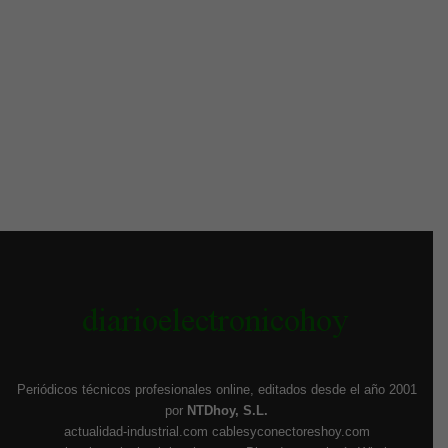
Periódicos técnicos profesionales online, editados desde el año 2001
por
NTDhoy, S.L.
actualidad-industrial.com
cablesyconectoreshoy.com