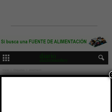
Inicio
Etiquetas
Ametherm