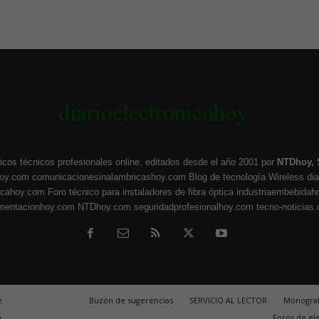
icos técnicos profesionales online, editados desde el año 2001 por
NTDhoy, 
hoy.com
comunicacionesinalambricashoy.com
Blog de tecnología Wireless
di
ticahoy.com
Foro técnico para instaladores de fibra óptica
industriaembebidah
umentacionhoy.com
NTDhoy.com
seguridadprofesionalhoy.com
tecno-noticias
e
Buzón de sugerencias
SERVICIO AL LECTOR
Monograf
m
Foros de el