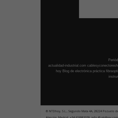
Periód
actualidad-industrial.com
cablesyconectores
hoy
Blog de electrónica práctica
fibraop
instr
© NTDhoy, S.L., Segundo Mata 4A, 28224 Pozuelo d
Alarcón, Madrid, +34 626981059, info @ ntdhoy.co