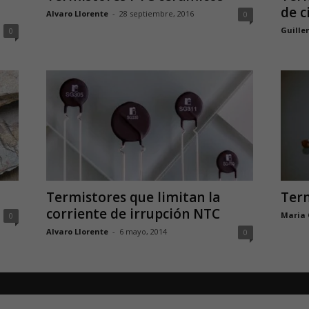
de c
Alvaro Llorente
-
28 septiembre, 2016
0
Guille
0
Termistores que limitan la
Term
corriente de irrupción NTC
Maria
0
Alvaro Llorente
-
6 mayo, 2014
0