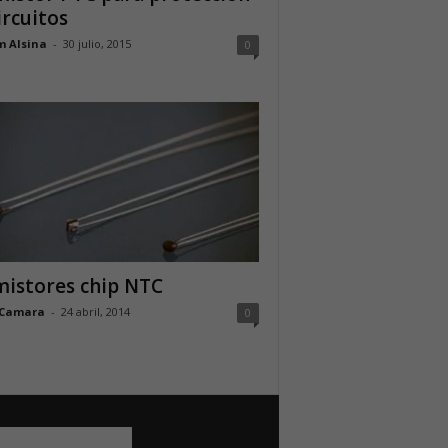
ircuitos
m Alsina
-
30 julio, 2015
0
istores chip NTC
 Camara
-
24 abril, 2014
0