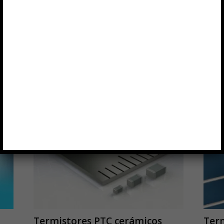
Termistores PTC cerámicos
Term