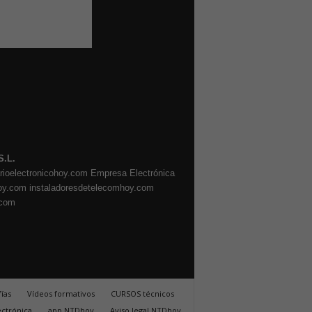
S.L.
arioelectronicohoy.com
Empresa Electrónica
oy.com
instaladoresdetelecomhoy.com
.com
ías
Vídeos formativos
CURSOS técnicos
ectrónica
app NTDhoy
Aviso legal NTDhoy