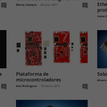
Ethe
Maria Camara
-
20 junio, 2017
0
0
pro
Irene 
a
Plataforma de
Solu
microcontroladores
Alvaro
Asis Rodriguez
-
16 marzo, 2017
0
0