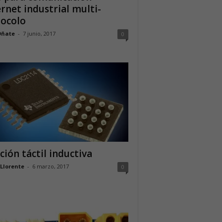
rnet industrial multi-
tocolo
Oñate
-
7 junio, 2017
0
ción táctil inductiva
 Llorente
-
6 marzo, 2017
0