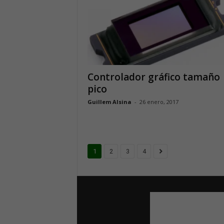
Controlador gráfico tamaño
pico
Guillem Alsina
-
26 enero, 2017
1
2
3
4