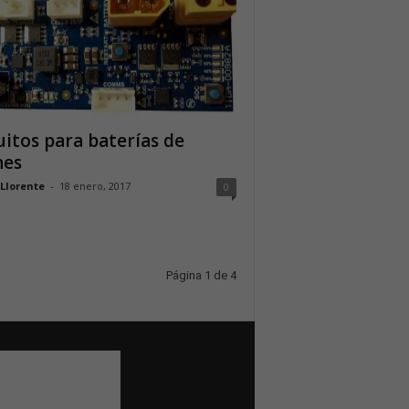
uitos para baterías de
nes
 Llorente
-
18 enero, 2017
0
Página 1 de 4