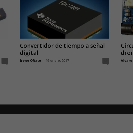
Convertidor de tiempo a señal
Circ
digital
dro
Irene Oñate
-
19 enero, 2017
Alvaro
0
0