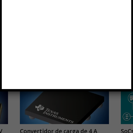
ents
V
Convertidor de carga de 4 A
SoC