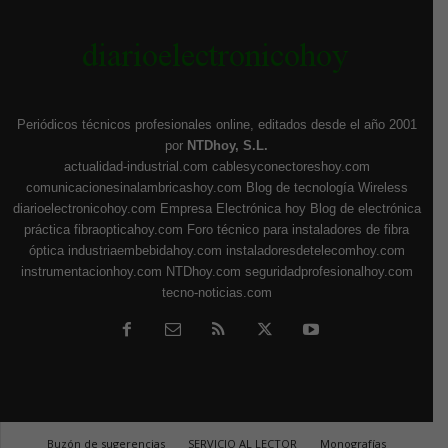
Periódicos técnicos profesionales online, editados desde el año 2001
por
NTDhoy, S.L.
actualidad-industrial.com
cablesyconectoreshoy.com
comunicacionesinalambricashoy.com
Blog de tecnología Wireless
diarioelectronicohoy.com
Empresa Electrónica hoy
Blog de electrónica
práctica
fibraopticahoy.com
Foro técnico para instaladores de fibra
óptica
industriaembebidahoy.com
instaladoresdetelecomhoy.com
instrumentacionhoy.com
NTDhoy.com
seguridadprofesionalhoy.com
tecno-noticias.com
Buzón de sugerencias
SERVICIO AL LECTOR
Monografías