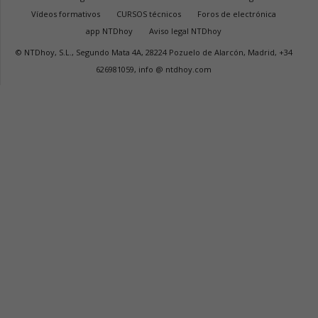
Vídeos formativos
CURSOS técnicos
Foros de electrónica
app NTDhoy
Aviso legal NTDhoy
© NTDhoy, S.L., Segundo Mata 4A, 28224 Pozuelo de Alarcón, Madrid, +34
626981059, info @ ntdhoy.com