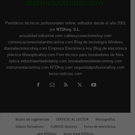
Periódicos técnicos profesionales online, editados desde el año 2001
por
NTDhoy, S.L.
actualidad-industrial.com
cablesyconectoreshoy.com
comunicacionesinalambricashoy.com
Blog de tecnología Wireless
diarioelectronicohoy.com
Empresa Electrónica hoy
Blog de electrónica
práctica
fibraopticahoy.com
Foro técnico para instaladores de fibra
óptica
industriaembebidahoy.com
instaladoresdetelecomhoy.com
instrumentacionhoy.com
NTDhoy.com
seguridadprofesionalhoy.com
tecno-noticias.com
Buzón de sugerencias
SERVICIO AL LECTOR
Monografías
Vídeos formativos
CURSOS técnicos
Foros de electrónica
app NTDhoy
Aviso legal NTDhoy