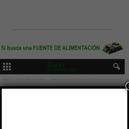
Inicio
Allegro MicroSystems
Sensores con encapsulado personalizado SOIC16W