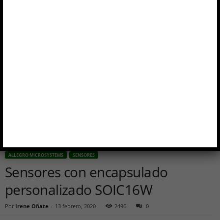
ALLEGRO MICROSYSTEMS
SENSORES
Sensores con encapsulado
personalizado SOIC16W
Por
Irene Oñate
-
13 febrero, 2020
2496
0