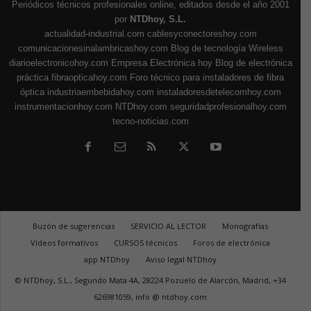
Periódicos técnicos profesionales online, editados desde el año 2001
por
NTDhoy, S.L.
actualidad-industrial.com
cablesyconectoreshoy.com
comunicacionesinalambricashoy.com
Blog de tecnología Wireless
diarioelectronicohoy.com
Empresa Electrónica hoy
Blog de electrónica
práctica
fibraopticahoy.com
Foro técnico para instaladores de fibra
óptica
industriaembebidahoy.com
instaladoresdetelecomhoy.com
instrumentacionhoy.com
NTDhoy.com
seguridadprofesionalhoy.com
tecno-noticias.com
Buzón de sugerencias
SERVICIO AL LECTOR
Monografías
Vídeos formativos
CURSOS técnicos
Foros de electrónica
app NTDhoy
Aviso legal NTDhoy
© NTDhoy, S.L., Segundo Mata 4A, 28224 Pozuelo de Alarcón, Madrid, +34
626981059, info @ ntdhoy.com