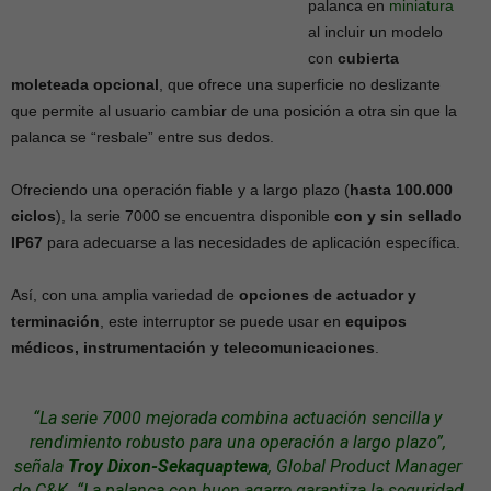
palanca en
miniatura
al incluir un modelo
con
cubierta
moleteada opcional
, que ofrece una superficie no deslizante
que permite al usuario cambiar de una posición a otra sin que la
palanca se “resbale” entre sus dedos.
Ofreciendo una operación fiable y a largo plazo (
hasta 100.000
ciclos
), la serie 7000 se encuentra disponible
con y sin sellado
IP67
para adecuarse a las necesidades de aplicación específica.
Así, con una amplia variedad de
opciones de actuador y
terminación
, este interruptor se puede usar en
equipos
médicos, instrumentación y telecomunicaciones
.
“La serie 7000 mejorada combina actuación sencilla y
rendimiento robusto para una operación a largo plazo”,
señala
Troy Dixon-Sekaquaptewa
, Global Product Manager
de C&K. “La palanca con buen agarre garantiza la
seguridad