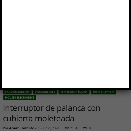
C&K COMPONENTS
COMPONENTES
ELECTROMECÁNICOS
INTERRUPTORES
MOUSER ELECTRONICS
Interruptor de palanca con
cubierta moleteada
Por
Alvaro Llorente
-
15 junio, 2020
2191
0