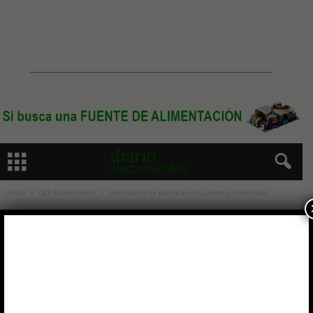
Inicio
C&K Components
Interruptor de palanca con cubierta moleteada