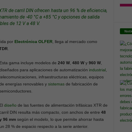
XTR de carril DIN ofrecen hasta un 96 % de eficiencia,
namiento de -40 °C a +85 °C y opciones de salida
bles de 12 V a 48 V.
Noti
buida por
Electrónica
OLFER
, llega al mercado como
 TDR
.
Esta gama incluye modelos de
240 W
,
480 W
y
960 W
,
diseñados para aplicaciones de automatización
industrial
,
telecomunicaciones, infraestructuras eléctricas, equipos
de energías renovables y
sistemas
de fabricación de
semiconductores.
El
diseño
de las fuentes de alimentación trifásicas XTR de
carril DIN resulta más compacto, con anchos de entre
48
y 96 mm
según el modelo, lo que permite ahorrar hasta
un 28 % de espacio respecto a la serie anterior.