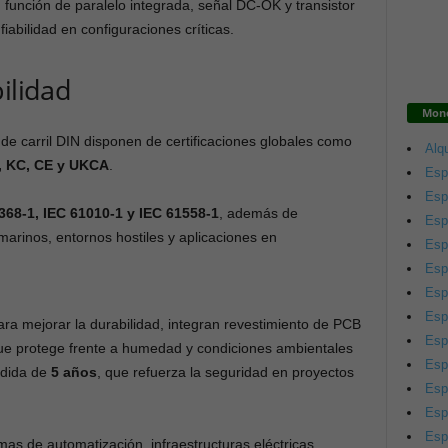
unción de paralelo integrada, señal DC-OK y transistor
fiabilidad en configuraciones críticas.
bilidad
Mono
 de carril DIN disponen de certificaciones globales como
Alqu
, KC, CE y UKCA
.
Esp
Esp
368-1, IEC 61010-1 y IEC 61558-1
, además de
Esp
arinos, entornos hostiles y aplicaciones en
Esp
Esp
Esp
Esp
ara mejorar la durabilidad, integran revestimiento de PCB
Esp
ue protege frente a humedad y condiciones ambientales
Esp
ndida de
5 años
, que refuerza la seguridad en proyectos
Esp
Esp
Esp
emas de automatización, infraestructuras eléctricas,