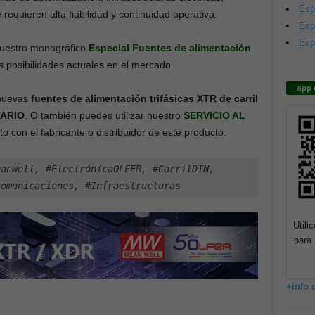
Esp
equieren alta fiabilidad y continuidad operativa.
Esp
Esp
 nuestro monográfico
Especial Fuentes de alimentación
 posibilidades actuales en el mercado.
app 
 nuevas
fuentes de alimentación trifásicas XTR de carril
ARIO
. O también puedes utilizar nuestro
SERVICIO AL
o con el fabricante o distribuidor de este producto.
anWell, #ElectrónicaOLFER, #CarrilDIN, 
comunicaciones, #Infraestructuras
Utili
para 
+info 