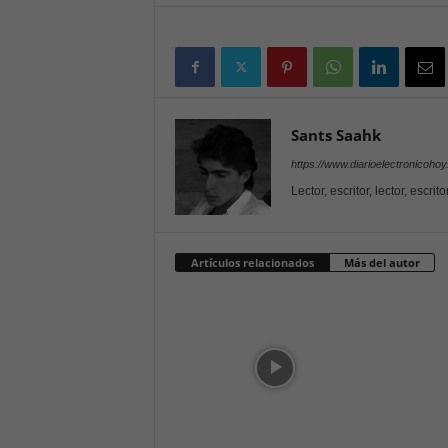
Sants Saahk
https://www.diarioelectronicoho
Lector, escritor, lector, escrit
Artículos relacionados
Más del autor