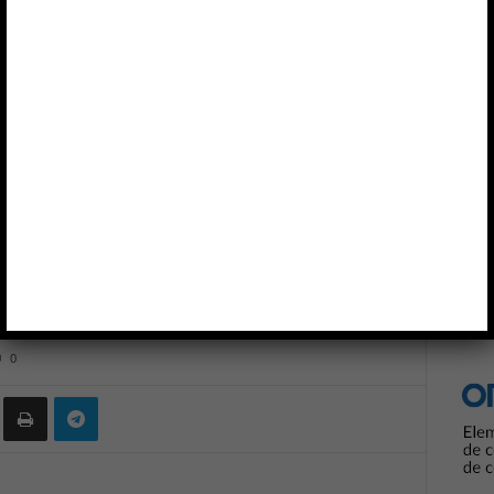
 alimentación trifásicas XTR de carril DIN
Anun
ENTACIÓN
MEAN WELL
OLFER
ación trifásicas XTR de
0