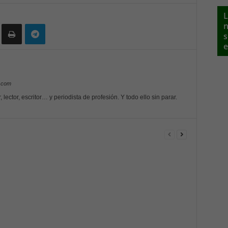
L
n
s
e
y.com
or, lector, escritor… y periodista de profesión. Y todo ello sin parar.