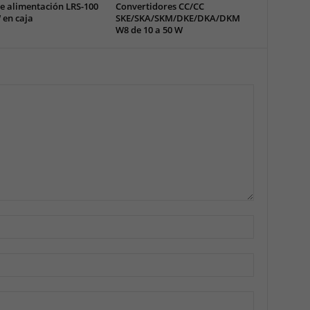
e alimentación LRS-100
Convertidores CC/CC
 en caja
SKE/SKA/SKM/DKE/DKA/DKM
W8 de 10 a 50 W