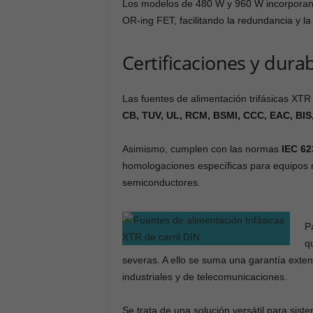
Los modelos de 480 W y 960 W incorporan f
OR-ing FET, facilitando la redundancia y la 
Certificaciones y dura
Las fuentes de alimentación trifásicas XTR
CB, TUV, UL, RCM, BSMI, CCC, EAC, BIS
Asimismo, cumplen con las normas
IEC 62
homologaciones específicas para equipos m
semiconductores.
P
q
severas. A ello se suma una garantía exte
industriales y de telecomunicaciones.
Se trata de una solución versátil para sist