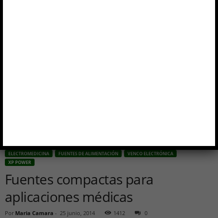
ELECTROMEDICINA
FUENTES DE ALIMENTACIÓN
VENCO ELECTRÓNICA
XP POWER
Fuentes compactas para
aplicaciones médicas
Por
Maria Camara
-
25 junio, 2014
1412
0