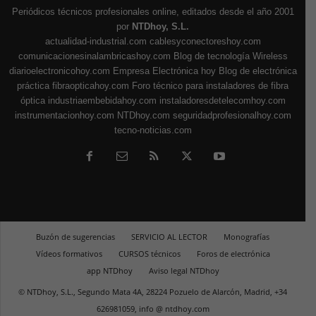
Periódicos técnicos profesionales online, editados desde el año 2001
por
NTDhoy, S.L.
actualidad-industrial.com
cablesyconectoreshoy.com
comunicacionesinalambricashoy.com
Blog de tecnología Wireless
diarioelectronicohoy.com
Empresa Electrónica hoy
Blog de electrónica
práctica
fibraopticahoy.com
Foro técnico para instaladores de fibra
óptica
industriaembebidahoy.com
instaladoresdetelecomhoy.com
instrumentacionhoy.com
NTDhoy.com
seguridadprofesionalhoy.com
tecno-noticias.com
Buzón de sugerencias
SERVICIO AL LECTOR
Monografías
Vídeos formativos
CURSOS técnicos
Foros de electrónica
app NTDhoy
Aviso legal NTDhoy
© NTDhoy, S.L., Segundo Mata 4A, 28224 Pozuelo de Alarcón, Madrid, +34
626981059, info @ ntdhoy.com