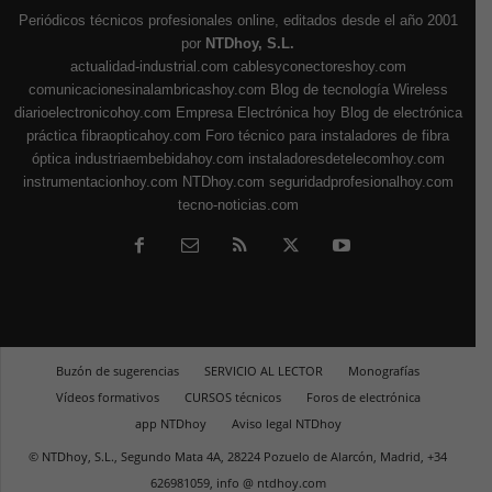
Periódicos técnicos profesionales online, editados desde el año 2001
por
NTDhoy, S.L.
actualidad-industrial.com
cablesyconectoreshoy.com
comunicacionesinalambricashoy.com
Blog de tecnología Wireless
diarioelectronicohoy.com
Empresa Electrónica hoy
Blog de electrónica
práctica
fibraopticahoy.com
Foro técnico para instaladores de fibra
óptica
industriaembebidahoy.com
instaladoresdetelecomhoy.com
instrumentacionhoy.com
NTDhoy.com
seguridadprofesionalhoy.com
tecno-noticias.com
Buzón de sugerencias
SERVICIO AL LECTOR
Monografías
Vídeos formativos
CURSOS técnicos
Foros de electrónica
app NTDhoy
Aviso legal NTDhoy
© NTDhoy, S.L., Segundo Mata 4A, 28224 Pozuelo de Alarcón, Madrid, +34
626981059, info @ ntdhoy.com