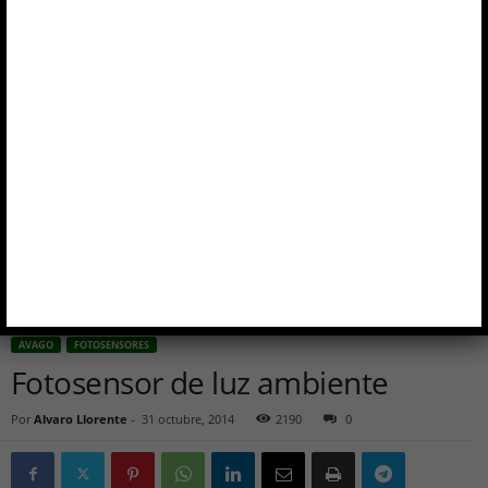
Inicio
Avago
Fotosensor de luz ambiente
AVAGO
FOTOSENSORES
Fotosensor de luz ambiente
Por
Alvaro Llorente
-
31 octubre, 2014
2190
0