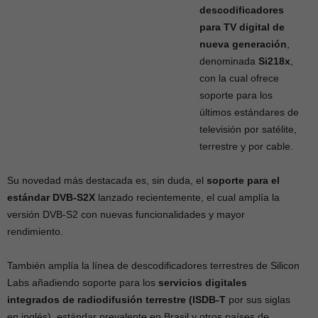
descodificadores
para TV digital de
nueva generación
,
denominada
Si218x
,
con la cual ofrece
soporte para los
últimos estándares de
televisión por satélite,
terrestre y por cable.
Su novedad más destacada es, sin duda, el
soporte para el
estándar DVB-S2X
lanzado recientemente, el cual amplía la
versión DVB-S2 con nuevas funcionalidades y mayor
rendimiento.
También amplía la línea de descodificadores terrestres de Silicon
Labs añadiendo soporte para los
servicios digitales
integrados de radiodifusión terrestre (ISDB-T
por sus siglas
en inglés), estándar prevalente en Brasil y otros países de