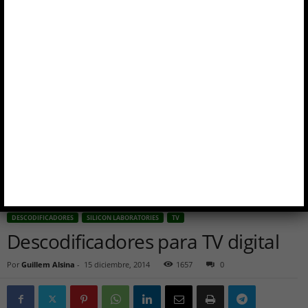
Inicio
Descodificadores
Descodificadores para TV digital
DESCODIFICADORES
SILICON LABORATORIES
TV
Descodificadores para TV digital
Por
Guillem Alsina
-
15 diciembre, 2014
1657
0