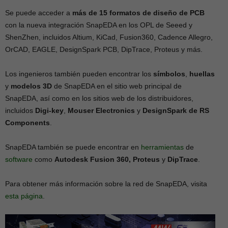
Se puede acceder a
más de 15 formatos de diseño de PCB
con la nueva integración SnapEDA en los OPL de Seeed y
ShenZhen, incluidos Altium, KiCad, Fusion360, Cadence Allegro,
OrCAD, EAGLE, DesignSpark PCB, DipTrace, Proteus y más.
Los ingenieros también pueden encontrar los
símbolos
,
huellas
y
modelos 3D
de SnapEDA en el sitio web principal de
SnapEDA, así como en los sitios web de los distribuidores,
incluidos
Digi-key
,
Mouser Electronics
y
DesignSpark
de RS
Components
.
SnapEDA también se puede encontrar en
herramientas
de
software
como
Autodesk Fusion 360, Proteus
y
DipTrace
.
Para obtener más información sobre la red de SnapEDA, visita
esta página
.