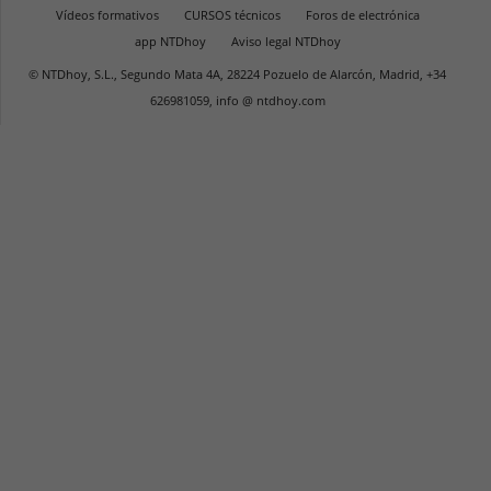
Vídeos formativos
CURSOS técnicos
Foros de electrónica
app NTDhoy
Aviso legal NTDhoy
© NTDhoy, S.L., Segundo Mata 4A, 28224 Pozuelo de Alarcón, Madrid, +34
626981059, info @ ntdhoy.com