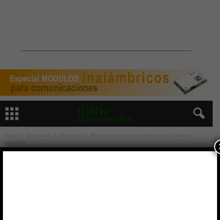
Inicio
Empresas
Acuerdos
Bibliotecas de piezas abiertas de Seeed en
SnspEDA