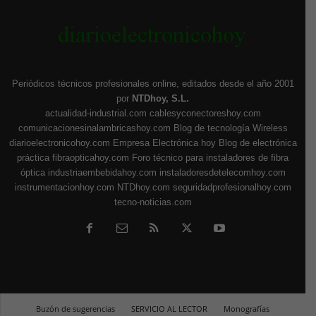
Periódicos técnicos profesionales online, editados desde el año 2001
por
NTDhoy, S.L.
actualidad-industrial.com
cablesyconectoreshoy.com
comunicacionesinalambricashoy.com
Blog de tecnología Wireless
diarioelectronicohoy.com
Empresa Electrónica hoy
Blog de electrónica
práctica
fibraopticahoy.com
Foro técnico para instaladores de fibra
óptica
industriaembebidahoy.com
instaladoresdetelecomhoy.com
instrumentacionhoy.com
NTDhoy.com
seguridadprofesionalhoy.com
tecno-noticias.com
Buzón de sugerencias
SERVICIO AL LECTOR
Monografías