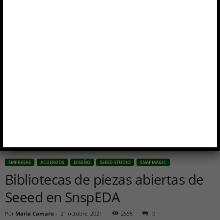
EMPRESAS
ACUERDOS
DISEÑO
SEEED STUDIO
SNAPMAGIC
Bibliotecas de piezas abiertas de
Seeed en SnspEDA
Por
Maria Camara
-
21 octubre, 2021
2555
0