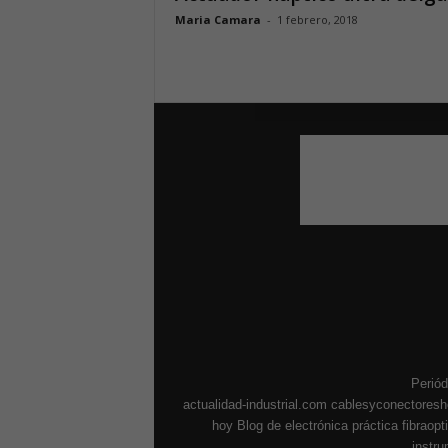
Maria Camara
-
1 febrero, 2018
Periód
actualidad-industrial.com
cablesyconectores
hoy
Blog de electrónica práctica
fibraop
instr