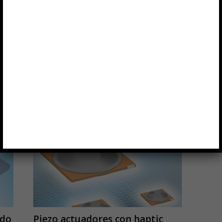
ado
Piezo actuadores con haptic