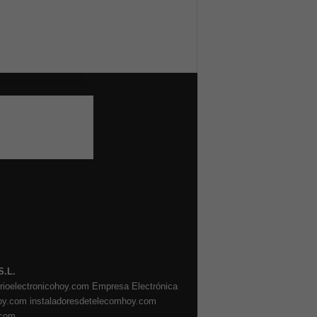
S.L.
arioelectronicohoy.com
Empresa Electrónica
oy.com
instaladoresdetelecomhoy.com
.com