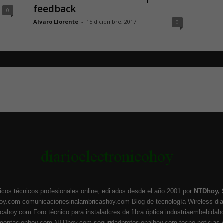
feedback
0
Alvaro Llorente
-
15 diciembre, 2017
0
icos técnicos profesionales online, editados desde el año 2001 por
NTDhoy, 
hoy.com
comunicacionesinalambricashoy.com
Blog de tecnología Wireless
di
ticahoy.com
Foro técnico para instaladores de fibra óptica
industriaembebidah
umentacionhoy.com
NTDhoy.com
seguridadprofesionalhoy.com
tecno-noticias