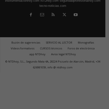
instrumentacionhoy.com
NTDhoy.com
seguridadprofesionalhoy.com
tecno-noticias.com
Buzón de sugerencias
SERVICIO AL LECTOR
Monografías
Vídeos formativos
CURSOS técnicos
Foros de electrónica
app NTDhoy
Aviso legal NTDhoy
© NTDhoy, S.L., Segundo Mata 4A, 28224 Pozuelo de Alarcón, Madrid, +34
626981059, info @ ntdhoy.com