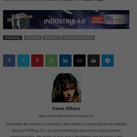
ETIQUETAS
MXL93542
MXL93543
MXL935XX TELLURIDE
Irene Oñate
https://www.diarioelectronicohoy.com
Periodista de corazón y redactora Jefe desde su fundación en la editorial
técnica NTDhoy, S.L. así como freelance para otras publicaciones
especializadas. Me gusta el mar, leer y divertirme con mi perro y mis