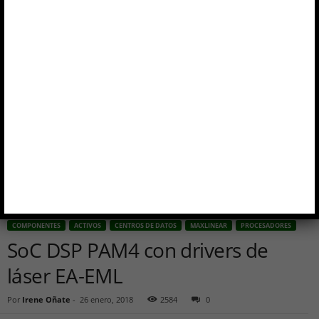
Inicio
Componentes
activos
SoC DSP PAM4 con drivers de láser EA-EML
COMPONENTES
ACTIVOS
CENTROS DE DATOS
MAXLINEAR
PROCESADORES
SoC DSP PAM4 con drivers de
láser EA-EML
Por
Irene Oñate
-
26 enero, 2018
2584
0