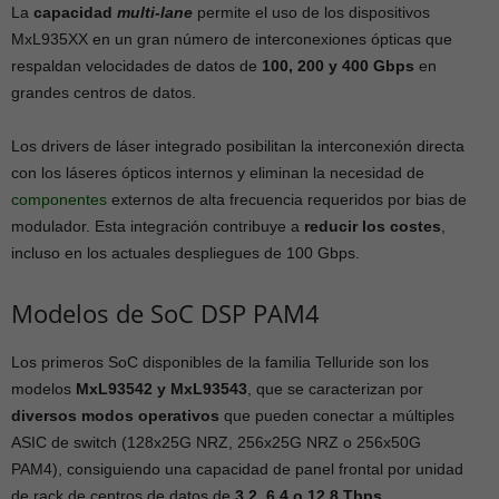
La
capacidad
multi-lane
permite el uso de los dispositivos
MxL935XX en un gran número de interconexiones ópticas que
respaldan velocidades de datos de
100, 200 y 400 Gbps
en
grandes centros de datos.
Los drivers de láser integrado posibilitan la interconexión directa
con los láseres ópticos internos y eliminan la necesidad de
componentes
externos de alta frecuencia requeridos por bias de
modulador. Esta integración contribuye a
reducir los costes
,
incluso en los actuales despliegues de 100 Gbps.
Modelos de SoC DSP PAM4
Los primeros SoC disponibles de la familia Telluride son los
modelos
MxL93542 y MxL93543
, que se caracterizan por
diversos modos operativos
que pueden conectar a múltiples
ASIC de switch (128x25G NRZ, 256x25G NRZ o 256x50G
PAM4), consiguiendo una capacidad de panel frontal por unidad
de rack de centros de datos de
3.2, 6.4 o 12.8 Tbps
.