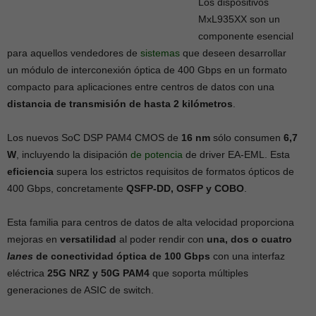
Los dispositivos
MxL935XX son un
componente esencial
para aquellos vendedores de
sistemas
que deseen desarrollar
un módulo de interconexión óptica de 400 Gbps en un formato
compacto para aplicaciones entre centros de datos con una
distancia de transmisión de hasta 2 kilómetros
.
Los nuevos SoC DSP PAM4 CMOS de
16 nm
sólo consumen
6,7
W
, incluyendo la disipación
de potencia
de driver EA-EML. Esta
eficiencia
supera los estrictos requisitos de formatos ópticos de
400 Gbps, concretamente
QSFP-DD, OSFP y COBO
.
Esta familia para centros de datos de alta velocidad proporciona
mejoras en
versatilidad
al poder rendir con
una, dos o cuatro
lanes
de conectividad óptica de 100 Gbps
con una interfaz
eléctrica
25G NRZ y 50G PAM4
que soporta múltiples
generaciones de ASIC de switch.