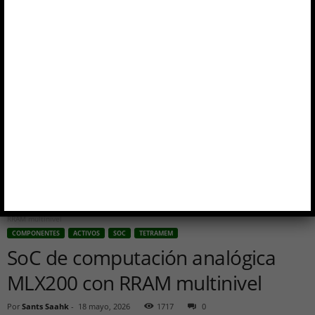
Inicio
Componentes
activos
SoC de computación analógica MLX200 con
RRAM multinivel
COMPONENTES
ACTIVOS
SOC
TETRAMEM
SoC de computación analógica
MLX200 con RRAM multinivel
Por
Sants Saahk
-
18 mayo, 2026
1717
0