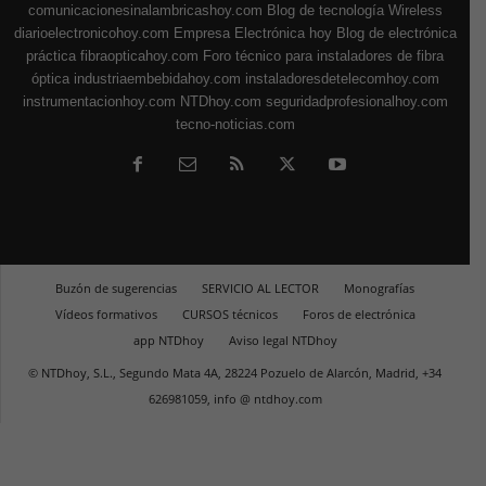
comunicacionesinalambricashoy.com
Blog de tecnología Wireless
diarioelectronicohoy.com
Empresa Electrónica hoy
Blog de electrónica
práctica
fibraopticahoy.com
Foro técnico para instaladores de fibra
óptica
industriaembebidahoy.com
instaladoresdetelecomhoy.com
instrumentacionhoy.com
NTDhoy.com
seguridadprofesionalhoy.com
tecno-noticias.com
Buzón de sugerencias
SERVICIO AL LECTOR
Monografías
Vídeos formativos
CURSOS técnicos
Foros de electrónica
app NTDhoy
Aviso legal NTDhoy
© NTDhoy, S.L., Segundo Mata 4A, 28224 Pozuelo de Alarcón, Madrid, +34
626981059, info @ ntdhoy.com