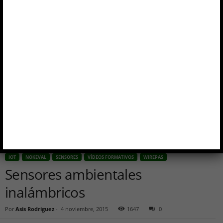
IOT
NOKEVAL
SENSORES
VÍDEOS FORMATIVOS
WIREPAS
Sensores ambientales
inalámbricos
Por
Asis Rodriguez
-
4 noviembre, 2015
1647
0