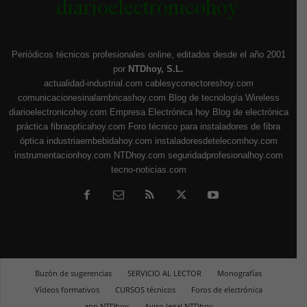
Periódicos técnicos profesionales online, editados desde el año 2001
por
NTDhoy, S.L.
actualidad-industrial.com
cablesyconectoreshoy.com
comunicacionesinalambricashoy.com
Blog de tecnología Wireless
diarioelectronicohoy.com
Empresa Electrónica hoy
Blog de electrónica
práctica
fibraopticahoy.com
Foro técnico para instaladores de fibra
óptica
industriaembebidahoy.com
instaladoresdetelecomhoy.com
instrumentacionhoy.com
NTDhoy.com
seguridadprofesionalhoy.com
tecno-noticias.com
Buzón de sugerencias
SERVICIO AL LECTOR
Monografías
Vídeos formativos
CURSOS técnicos
Foros de electrónica
app NTDhoy
Aviso legal NTDhoy