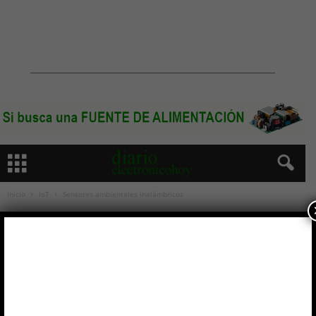
Inicio
IoT
Sensores ambientales inalámbricos