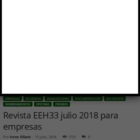
EMPRESAS
ACUERDOS
ADQUISICIONES
DOCUMENTACIÓN
EEH REVISTA
NOMBRAMIENTOS
OFICINAS
PREMIOS
Revista EEH33 julio 2018 para
empresas
Por
Irene Oñate
-
15 julio, 2018
1723
0