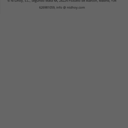
© NTDhoy, S.L., Segundo Mata 4A, 28224 Pozuelo de Alarcón, Madrid, +34
626981059, info @ ntdhoy.com