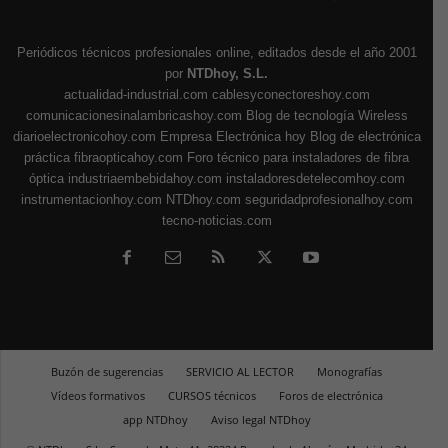
Periódicos técnicos profesionales online, editados desde el año 2001
por
NTDhoy, S.L.
actualidad-industrial.com
cablesyconectoreshoy.com
comunicacionesinalambricashoy.com
Blog de tecnología Wireless
diarioelectronicohoy.com
Empresa Electrónica hoy
Blog de electrónica
práctica
fibraopticahoy.com
Foro técnico para instaladores de fibra
óptica
industriaembebidahoy.com
instaladoresdetelecomhoy.com
instrumentacionhoy.com
NTDhoy.com
seguridadprofesionalhoy.com
tecno-noticias.com
Buzón de sugerencias
SERVICIO AL LECTOR
Monografías
Vídeos formativos
CURSOS técnicos
Foros de electrónica
app NTDhoy
Aviso legal NTDhoy