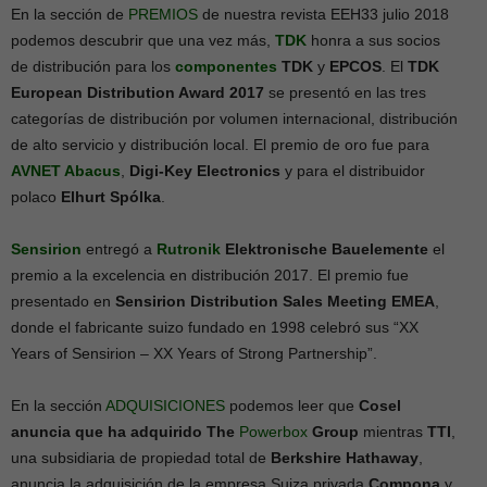
En la sección de
PREMIOS
de nuestra revista EEH33 julio 2018
podemos descubrir que una vez más,
TDK
honra a sus socios
de distribución para los
componentes
TDK
y
EPCOS
. El
TDK
European Distribution Award 2017
se presentó en las tres
categorías de distribución por volumen internacional, distribución
de alto servicio y distribución local. El premio de oro fue para
AVNET Abacus
,
Digi-Key
Electronics
y para el distribuidor
polaco
Elhurt Spólka
.
Sensirion
entregó a
Rutronik
Elektronische Bauelemente
el
premio a la excelencia en distribución 2017. El premio fue
presentado en
Sensirion Distribution Sales Meeting EMEA
,
donde el fabricante suizo fundado en 1998 celebró sus “XX
Years of Sensirion – XX Years of Strong Partnership”.
En la sección
ADQUISICIONES
podemos leer que
Cosel
anuncia que ha adquirido
The
Powerbox
Group
mientras
TTI
,
una subsidiaria de propiedad total de
Berkshire Hathaway
,
anuncia la adquisición de la empresa Suiza privada
Compona
y