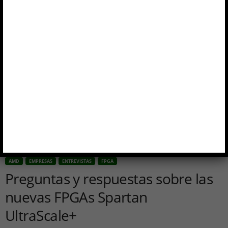
Inicio
AMD
Preguntas y respuestas sobre las nuevas FPGAs Spartan UltraScale+
AMD
EMPRESAS
ENTREVISTAS
FPGA
Preguntas y respuestas sobre las
nuevas FPGAs Spartan
UltraScale+