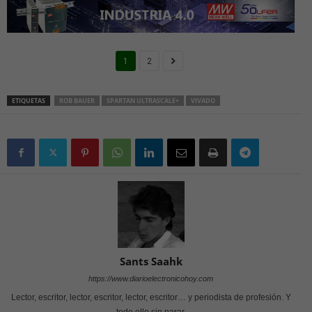
1
2
ETIQUETAS
ROB BAUER
SPARTAN ULTRASCALE+
VIVADO
Sants Saahk
https://www.diarioelectronicohoy.com
Lector, escritor, lector, escritor, lector, escritor… y periodista de profesión. Y
todo ello sin parar.