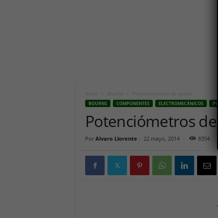
i
c
o
h
o
y
.
c
o
m
Inicio
Bourns
Potenciómetros de ajuste
BOURNS
COMPONENTES
ELECTROMECÁNICOS
P
Potenciómetros de 
Por
Alvaro Llorente
-
22 mayo, 2014
8354