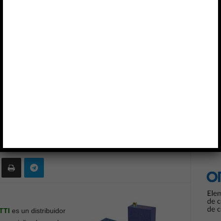
Anun
OTENCIÓMETROS
TTI
ajuste
0
TTI
es un distribuidor