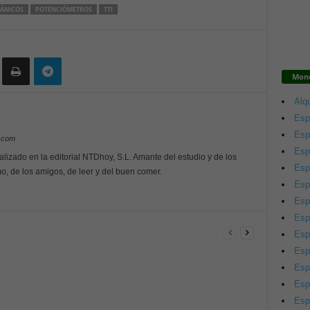
ÁNICOS
POTENCIÓMETROS
TTI
Mono
Alqu
Esp
Esp
y.com
Esp
alizado en la editorial NTDhoy, S.L. Amante del estudio y de los
Esp
o, de los amigos, de leer y del buen comer.
Esp
Esp
Esp
Esp
Esp
Esp
Esp
Esp