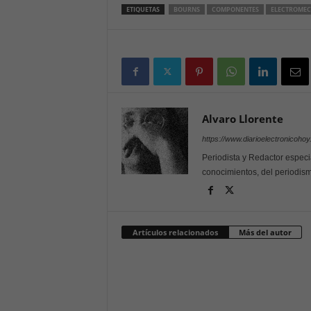
ETIQUETAS
BOURNS
COMPONENTES
ELECTROMEC
Alvaro Llorente
https://www.diarioelectronicoho
Periodista y Redactor especi
conocimientos, del periodism
Artículos relacionados
Más del autor