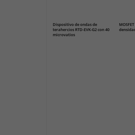
Dispositivo de ondas de
MOSFET 
terahercios RTD-EVK-G2 con 40
densida
microvatios