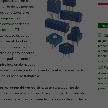
especializado en el
mundo de los
pasivos
,
los conectores y los
componentes
electromecánicos
y
Noti
discretos. TTI en
Europa se esfuerza
por ser el distribuidor
de elección para los
clientes y proveedores
por igual mediante la
introducción de nuevas
tecnologías
de producto y mediante el
almacenamiento
s de su base de franquicia.
ar los
potenciómetros de ajuste
para todo tipo de
iertos, de montaje en superficie y a través de taladro de
ideales para una gran variedad de ajustes de circuitos en