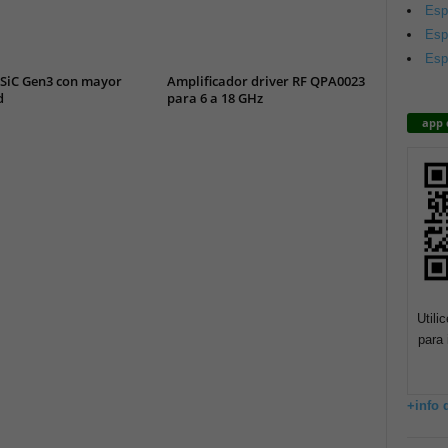
Esp
Esp
Esp
SiC Gen3 con mayor
Amplificador driver RF QPA0023
d
para 6 a 18 GHz
app 
Utili
para 
+info 